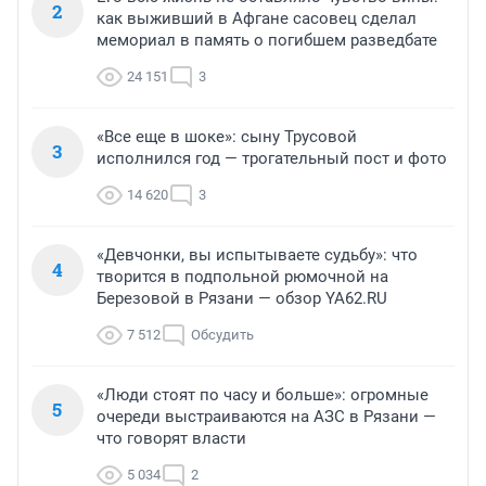
2
как выживший в Афгане сасовец сделал
мемориал в память о погибшем разведбате
24 151
3
«Все еще в шоке»: сыну Трусовой
3
исполнился год — трогательный пост и фото
14 620
3
«Девчонки, вы испытываете судьбу»: что
4
творится в подпольной рюмочной на
Березовой в Рязани — обзор YA62.RU
7 512
Обсудить
«Люди стоят по часу и больше»: огромные
5
очереди выстраиваются на АЗС в Рязани —
что говорят власти
5 034
2