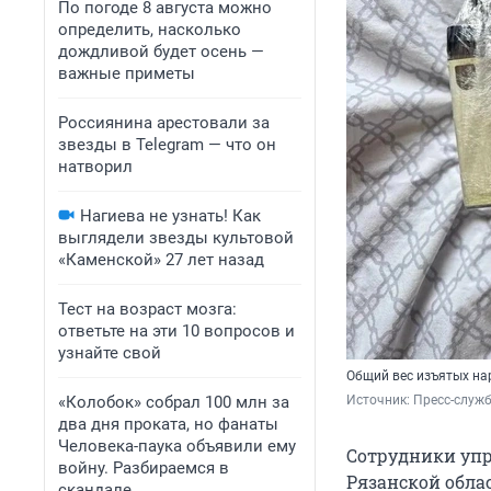
По погоде 8 августа можно
определить, насколько
дождливой будет осень —
важные приметы
Россиянина арестовали за
звезды в Telegram — что он
натворил
Нагиева не узнать! Как
выглядели звезды культовой
«Каменской» 27 лет назад
Тест на возраст мозга:
ответьте на эти 10 вопросов и
узнайте свой
Общий вес изъятых на
«Колобок» собрал 100 млн за
Источник: 
Пресс-служ
два дня проката, но фанаты
Человека-паука объявили ему
Сотрудники упр
войну. Разбираемся в
Рязанской обла
скандале