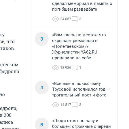
сделал мемориал в память о
погибшем разведбате
24 057
3
ку
«Вам здесь не место»: что
3
скрывает рюмочная в
ь, что
«Полетаевском»?
чиков.
Журналистки YA62.RU
проверили на себе
одческом
18 936
1
эфедрона
«Все еще в шоке»: сыну
4
Трусовой исполнился год —
ую
трогательный пост и фото
14 517
3
едрона,
и 200
«Люди стоят по часу и
жались
5
больше»: огромные очереди
 остатка