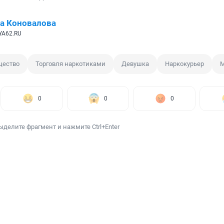
а Коновалова
YA62.RU
щество
Торговля наркотиками
Девушка
Наркокурьер
М
0
0
0
ыделите фрагмент и нажмите Ctrl+Enter