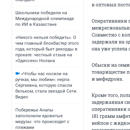
в оптовых пост
Школьники победили на
Международной олимпиаде
Оперативники п
по ИИ в Казахстане
межрегиональны
Совместно с ко
«Никого нельзя победить». О
задержали на од
чем главный блокбастер этого
она уже успела
года, который бьет рекорды в
прокате: честный отзыв на
«Одиссею» Нолана
Обыски на семи
товариществе п
«Чтобы нас носили на
и мефедрона.
ручках, мы любим»: нерпа
Сергеевна, которую спасли
бельком, стала звездой Сети.
Кроме того, по
Видео
задержанная сн
оперативники о
Побережье Анапы
181 грамм амфе
заполонили ядовитые
медузы: что происходит с
вейпов с жидко
пляжами
гексагидроканн