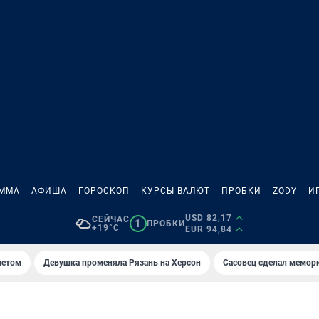
АММА
АФИША
ГОРОСКОП
КУРСЫ ВАЛЮТ
ПРОБКИ
ZODY
И
USD 82,17
СЕЙЧАС
1
ПРОБКИ
+19°C
EUR 94,84
летом
Девушка променяла Рязань на Херсон
Сасовец сделал мемор