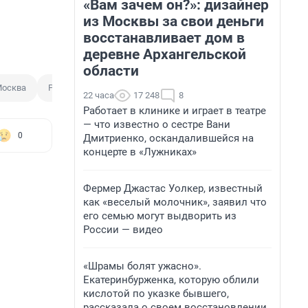
«Вам зачем он?»: дизайнер
из Москвы за свои деньги
восстанавливает дом в
деревне Архангельской
области
осква
Рязань
Полиция
Задержание
22 часа
17 248
8
Работает в клинике и играет в театре
— что известно о сестре Вани
0
Дмитриенко, оскандалившейся на
концерте в «Лужниках»
Фермер Джастас Уолкер, известный
как «веселый молочник», заявил что
его семью могут выдворить из
России — видео
«Шрамы болят ужасно».
Екатеринбурженка, которую облили
кислотой по указке бывшего,
рассказала о своем восстановлении