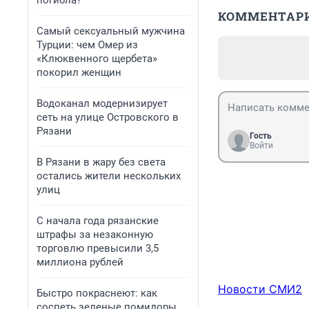
погибла?
КОММЕНТАР
Самый сексуальный мужчина
Турции: чем Омер из
«Клюквенного щербета»
покорил женщин
Водоканал модернизирует
сеть на улице Островского в
Рязани
Гость
Войти
В Рязани в жару без света
остались жители нескольких
улиц
С начала года рязанские
штрафы за незаконную
торговлю превысили 3,5
миллиона рублей
Новости СМИ2
Быстро покраснеют: как
соспеть зеленые помидоры