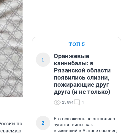
ТОП 5
Оранжевые
1
каннибалы: в
Рязанской области
появились слизни,
пожирающие друг
друга (и не только)
25 894
4
Его всю жизнь не оставляло
2
России по
чувство вины: как
реваемую
выживший в Афгане сасовец