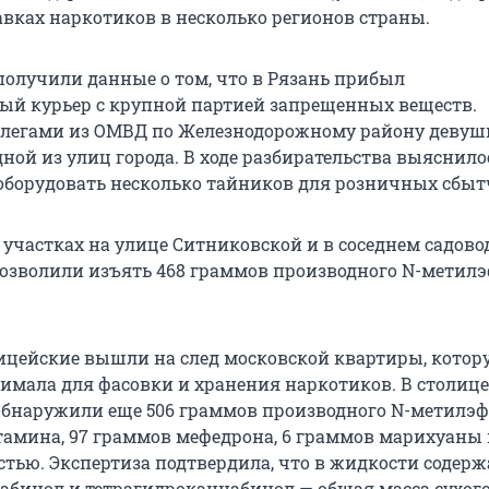
авках наркотиков в несколько регионов страны.
олучили данные о том, что в Рязань прибыл
й курьер с крупной партией запрещенных веществ.
ллегами из ОМВД по Железнодорожному району девуш
ной из улиц города. В ходе разбирательства выяснилос
 оборудовать несколько тайников для розничных сбыт
 участках на улице Ситниковской и в соседнем садов
озволили изъять 468 граммов производного N-метил
лицейские вышли на след московской квартиры, котор
имала для фасовки и хранения наркотиков. В столице
бнаружили еще 506 граммов производного N-метилэф
тамина, 97 граммов мефедрона, 6 граммов марихуаны 
стью. Экспертиза подтвердила, что в жидкости содер
абинол и тетрагидроканнабинол — общая масса сухого