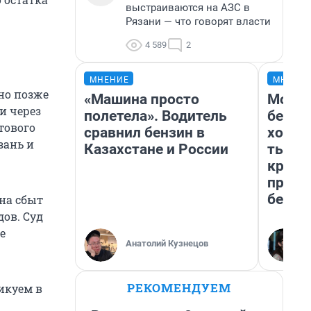
выстраиваются на АЗС в
Рязани — что говорят власти
4 589
2
МНЕНИЕ
МНЕНИ
но позже
«Машина просто
Мой б
и через
полетела». Водитель
береж
тового
сравнил бензин в
хотел
зань и
Казахстане и России
тысяч
креди
приех
безоп
на сбыт
ов. Суд
е
Анатолий Кузнецов
РЕКОМЕНДУЕМ
икуем в