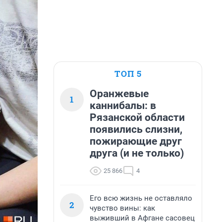
ТОП 5
Оранжевые
1
каннибалы: в
Рязанской области
появились слизни,
пожирающие друг
друга (и не только)
25 866
4
Его всю жизнь не оставляло
2
чувство вины: как
выживший в Афгане сасовец