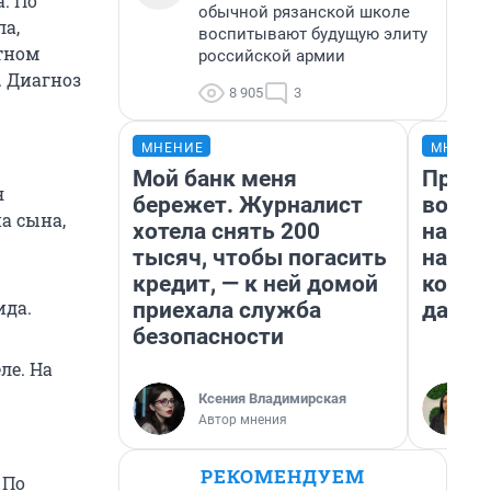
. По
обычной рязанской школе
ла,
воспитывают будущую элиту
стном
российской армии
. Диагноз
8 905
3
МНЕНИЕ
МНЕНИ
Мой банк меня
Прода
я
бережет. Журналист
возьм
а сына,
хотела снять 200
нам г
тысяч, чтобы погасить
налог
кредит, — к ней домой
косне
ида.
приехала служба
даже 
безопасности
ле. На
Ксения Владимирская
Автор мнения
РЕКОМЕНДУЕМ
 По