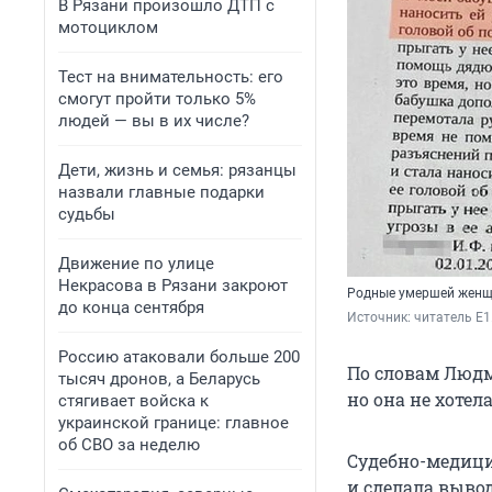
В Рязани произошло ДТП с
мотоциклом
Тест на внимательность: его
смогут пройти только 5%
людей — вы в их числе?
Дети, жизнь и семья: рязанцы
назвали главные подарки
судьбы
Движение по улице
Некрасова в Рязани закроют
Родные умершей женщ
до конца сентября
Источник: 
читатель E1
Россию атаковали больше 200
По словам Людм
тысяч дронов, а Беларусь
но она не хотел
стягивает войска к
украинской границе: главное
об СВО за неделю
Судебно-медици
и сделала выво