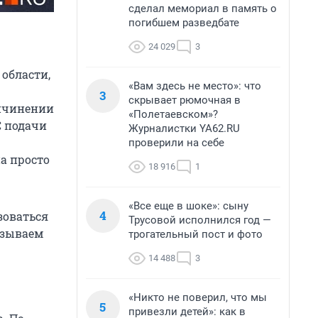
сделал мемориал в память о
погибшем разведбате
24 029
3
области,
«Вам здесь не место»: что
3
скрывает рюмочная в
ричинении
«Полетаевском»?
С подачи
Журналистки YA62.RU
проверили на себе
а просто
18 916
1
«Все еще в шоке»: сыну
4
зоваться
Трусовой исполнился год —
азываем
трогательный пост и фото
14 488
3
«Никто не поверил, что мы
5
привезли детей»: как в