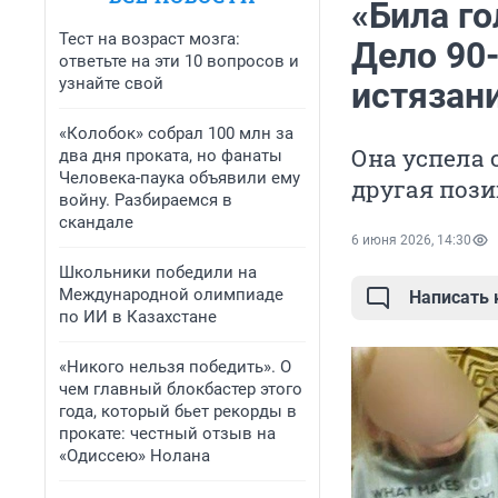
«Била го
Тест на возраст мозга:
Дело 90
ответьте на эти 10 вопросов и
узнайте свой
истязан
«Колобок» собрал 100 млн за
Она успела 
два дня проката, но фанаты
Человека-паука объявили ему
другая поз
войну. Разбираемся в
скандале
6 июня 2026, 14:30
Школьники победили на
Международной олимпиаде
Написать
по ИИ в Казахстане
«Никого нельзя победить». О
чем главный блокбастер этого
года, который бьет рекорды в
прокате: честный отзыв на
«Одиссею» Нолана