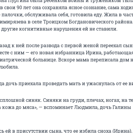
вна Пургина была ребенком войны и тружеником тыла
в свои 90 лет она сохраняла ясное сознание, сама ходи
 палочки, обслуживала себя, готовила еду. Жила в ча
Тимирязева в селе Троицком Богдановического района
 другие когнитивные нарушения ей не ставили.
азад к ней после развода с первой женой переехал сын
месте с ним — его новая избранница Ирина, работающа
иатрической больнице. Вскоре мама переписала дом н
 любила.
да дочь приехала проведать мать и ужаснулась от ее в
сплошной синяк. Синяки на груди, плечах, ногах, на те
а кожа до мяса», — вспоминает Людмила, дочь Галины
 ей в присутствии сына, что ее избила сноха (Ирина).