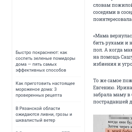
словам пожилой
соседями в сосе
поинтересовалас
«Мама вернулась
бить руками и н
пол. А когда ма
Быстро покраснеют: как
на помощь Сашу
соспеть зеленые помидоры
избиения и угр
дома — пять самых
эффективных способов
То же самое по
Как приготовить настоящее
Евгению. Ирина
мороженое дома: 3
забрала маму в
проверенных рецепта
пострадавшей д
В Рязанской области
ожидаются ливни, грозы и
шквалистый ветер