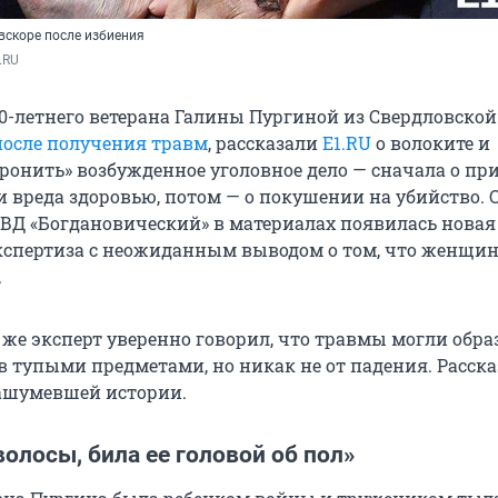
вскоре после избиения
.RU
0-летнего ветерана Галины Пургиной из Свердловской 
после получения травм
, рассказали
E1.RU
о волоките и
ронить» возбужденное уголовное дело — сначала о п
и вреда здоровью, потом — о покушении на убийство. 
ВД «Богдановический» в материалах появилась новая
спертиза с неожиданным выводом о том, что женщин
.
 же эксперт уверенно говорил, что травмы могли обра
ов тупыми предметами, но никак не от падения. Расск
ашумевшей истории.
волосы, била ее головой об пол»