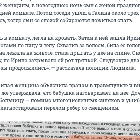
 женщины, в новогоднюю ночь сын с женой празднов
дней комнате. Потом соседи ушли, а Галина около трех
ь, когда сын со снохой собираются ложиться спать.
 в комнату, легла на кровать. Затем к ней зашла Ирин
огами по лицу и телу. Схватив за волосы, била ее голо
ма лежала на животе, стала прыгать у нее на спине. Он
, но Ирина закрывала ей рот тряпкой. Следующие два
озы продолжились», — рассказала полиции Людмила.
жилая женщина объяснила врачам в травмпункте и в
 же утверждала, что бабушка наговаривает на нее. До
 больницу — помимо многочисленных синяков и ушибо
иагностировали перелом ребер со смещением.