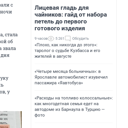
али с
Лицевая гладь для
 ночи
чайников: гайд от набора
петель до первого
готового изделия
а, стала
9 часов
5 261
Обсудить
вой об
«Плохо, как никогда до этого»:
а звала
таролог о судьбе Кузбасса и его
 дня
жителей в августе
«Четыре месяца больничных»: в
Ярославле автомобилист изувечил
нуку
пассажира «Яавтобуса»
чь
в, у
«Расходы на топливо колоссальные»:
как многодетная семья едет на
автодоме из Барнаула в Турцию —
фото