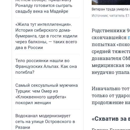
Роналду готовится сыграть
Ветеран труда умерла 
свадьбу века на Мадейре
Источник: 
читатель E1
«Жила тут интеллигенция».
Родственники 9
История сибирского дома-
бумеранга, где в гости ходили
скончавшейся
через балконы, — таких всего
попытках «похо
два в России
средней тяжест
дознавателя ОМ
Тело россиянки нашли во
медицинская эк
Французских Альпах. Как она
неудачно упала
погибла?
Самый сексуальный мужчина
Изначально тот
Турции: чем Омер из
только от удар
«Клюквенного щербета»
продолжение н
покорил женщин
Водоканал модернизирует
«Схватив за 
сеть на улице Островского в
Рязани