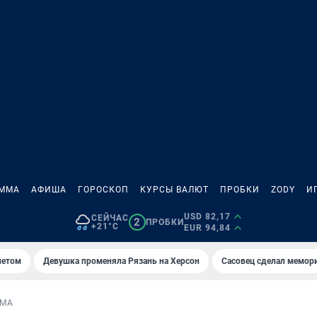
АММА
АФИША
ГОРОСКОП
КУРСЫ ВАЛЮТ
ПРОБКИ
ZODY
И
USD 82,17
СЕЙЧАС
2
ПРОБКИ
+21°C
EUR 94,84
летом
Девушка променяла Рязань на Херсон
Сасовец сделал мемор
ЕМА