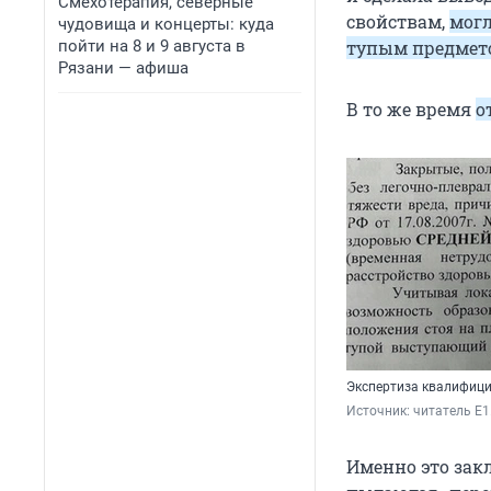
Смехотерапия, северные
свойствам,
могл
чудовища и концерты: куда
пойти на 8 и 9 августа в
тупым предмет
Рязани — афиша
В то же время
о
Экспертиза квалифици
Источник: 
читатель E1
Именно это зак