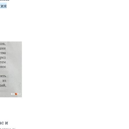
ния
ас и