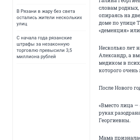
Галина Георгие
словам родных, 
В Рязани в жару без света
опираясь на две
остались жители нескольких
доме по улице 
улиц
«деменция» или
С начала года рязанские
штрафы за незаконную
Несколько лет н
торговлю превысили 3,5
Александр, а в
миллиона рублей
медиком в псих
которого очень
После Нового го
«Вместо лица — 
руках разодран
Георгиевны.
Мама призналась