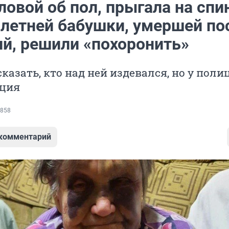
ловой об пол, прыгала на спи
-летней бабушки, умершей по
ий, решили «похоронить»
сказать, кто над ней издевался, но у поли
иция
858
 комментарий