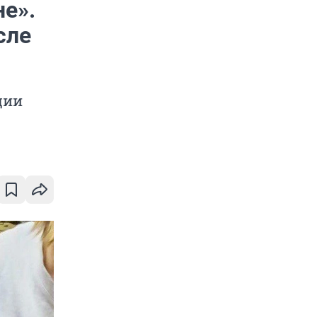
не».
сле
ции