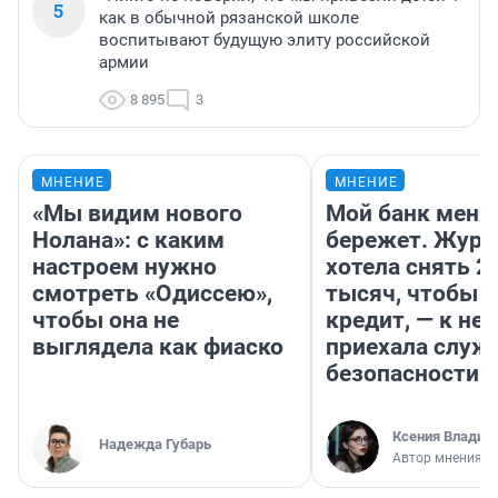
5
как в обычной рязанской школе
воспитывают будущую элиту российской
армии
8 895
3
МНЕНИЕ
МНЕНИЕ
«Мы видим нового
Мой банк меня
Нолана»: с каким
бережет. Журн
настроем нужно
хотела снять 2
смотреть «Одиссею»,
тысяч, чтобы п
чтобы она не
кредит, — к не
выглядела как фиаско
приехала служ
безопасности
Ксения Владим
Надежда Губарь
Автор мнения