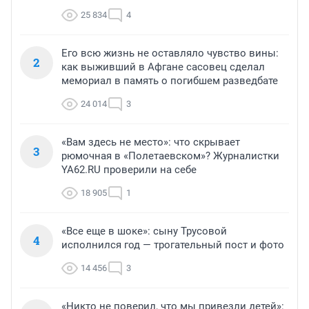
25 834
4
Его всю жизнь не оставляло чувство вины:
2
как выживший в Афгане сасовец сделал
мемориал в память о погибшем разведбате
24 014
3
«Вам здесь не место»: что скрывает
3
рюмочная в «Полетаевском»? Журналистки
YA62.RU проверили на себе
18 905
1
«Все еще в шоке»: сыну Трусовой
4
исполнился год — трогательный пост и фото
14 456
3
«Никто не поверил, что мы привезли детей»: