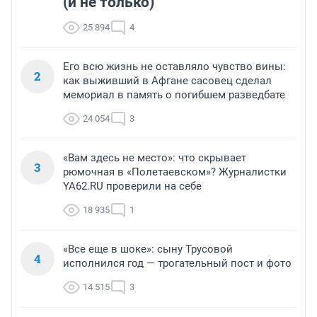
(и не только)
25 894
4
Его всю жизнь не оставляло чувство вины:
2
как выживший в Афгане сасовец сделал
мемориал в память о погибшем разведбате
24 054
3
«Вам здесь не место»: что скрывает
3
рюмочная в «Полетаевском»? Журналистки
YA62.RU проверили на себе
18 935
1
«Все еще в шоке»: сыну Трусовой
4
исполнился год — трогательный пост и фото
14 515
3