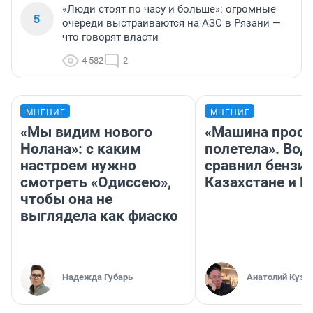
«Люди стоят по часу и больше»: огромные
5
очереди выстраиваются на АЗС в Рязани —
что говорят власти
4 582
2
МНЕНИЕ
МНЕНИЕ
«Мы видим нового
«Машина прост
Нолана»: с каким
полетела». Вод
настроем нужно
сравнил бензин
смотреть «Одиссею»,
Казахстане и Р
чтобы она не
выглядела как фиаско
Надежда Губарь
Анатолий Кузн