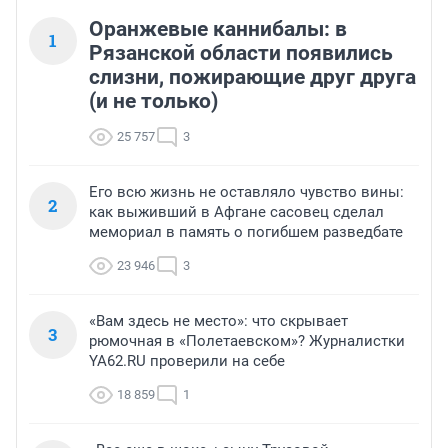
Оранжевые каннибалы: в
1
Рязанской области появились
слизни, пожирающие друг друга
(и не только)
25 757
3
Его всю жизнь не оставляло чувство вины:
2
как выживший в Афгане сасовец сделал
мемориал в память о погибшем разведбате
23 946
3
«Вам здесь не место»: что скрывает
3
рюмочная в «Полетаевском»? Журналистки
YA62.RU проверили на себе
18 859
1