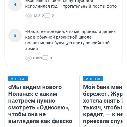
«Все еще в шоке»: сыну Трусовой
4
исполнился год — трогательный пост и фото
13 212
2
«Никто не поверил, что мы привезли детей»:
5
как в обычной рязанской школе
воспитывают будущую элиту российской
армии
8 859
3
МНЕНИЕ
МНЕНИЕ
«Мы видим нового
Мой банк меня
Нолана»: с каким
бережет. Журн
настроем нужно
хотела снять 2
смотреть «Одиссею»,
тысяч, чтобы п
чтобы она не
кредит, — к не
выглядела как фиаско
приехала служ