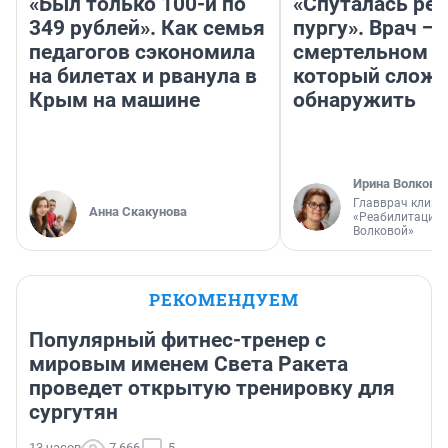
«Был только 100-й по
«Спуталась реч
349 рублей». Как семья
пургу». Врач — 
педагогов сэкономила
смертельном д
на билетах и рванула в
который слож
Крым на машине
обнаружить
Ирина Волкова
Главврач клини
Анна Скакунова
«Реабилитация 
Волковой»
РЕКОМЕНДУЕМ
Популярный фитнес-тренер с
мировым именем Света Ракета
проведет открытую тренировку для
сургутян
13 часов
7 666
5