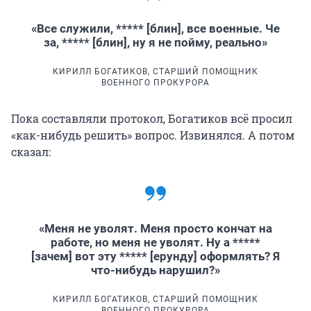
«Все служили, ***** [блин], все военные. Че
за, ***** [блин], ну я не пойму, реально»
КИРИЛЛ БОГАТИКОВ, СТАРШИЙ ПОМОЩНИК
ВОЕННОГО ПРОКУРОРА
Пока составляли протокол, Богатиков всё просил
«как-нибудь решить» вопрос. Извинялся. А потом
сказал:
«Меня не уволят. Меня просто кончат на
работе, но меня не уволят. Ну а *****
[зачем] вот эту ***** [ерунду] оформлять? Я
что-нибудь нарушил?»
КИРИЛЛ БОГАТИКОВ, СТАРШИЙ ПОМОЩНИК
ВОЕННОГО ПРОКУРОРА