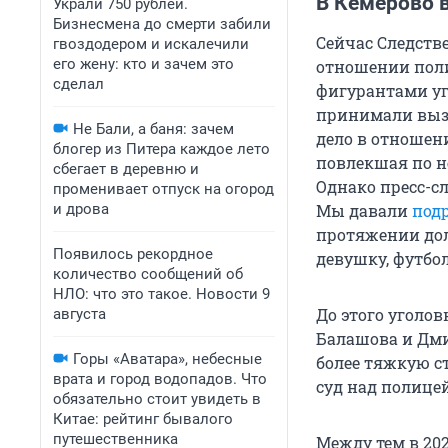
В Кемерово 
Украли 750 рублей.
Бизнесмена до смерти забили
Сейчас Следств
гвоздодером и искалечили
его жену: кто и зачем это
отношении пол
сделал
фигурантами уг
принимали вызо
Не Бали, а баня: зачем
дело в отношени
блогер из Питера каждое лето
повлекшая по не
сбегает в деревню и
Однако пресс-сл
променивает отпуск на огород
и дрова
Мы давали
под
протяжении дол
Появилось рекордное
девушку, футбо
количество сообщений об
НЛО: что это такое. Новости 9
До этого уголо
августа
Балашова и Дм
Горы «Аватара», небесные
более тяжкую с
врата и город водопадов. Что
суд над полице
обязательно стоит увидеть в
Китае: рейтинг бывалого
путешественника
Между тем в 20