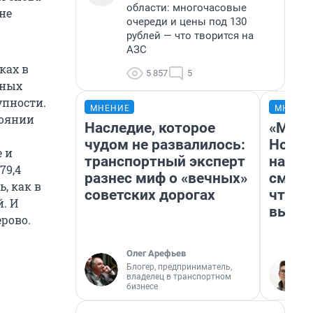
области: многочасовые
не
очереди и цены под 130
рублей — что творится на
АЗС
ках в
5 857
5
пных
упности.
МНЕНИЕ
МНЕНИ
тоянии
Наследие, которое
«Мы в
чудом не развалилось:
Нолан
е и
транспортный эксперт
настр
79,4
разнес миф о «вечных»
смотр
, как в
советских дорогах
чтобы
. И
выгля
ерово.
Олег Арефьев
Блогер, предприниматель,
владелец в транспортном
бизнесе