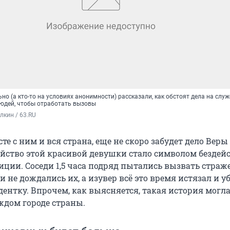
о (а кто-то на условиях анонимности) рассказали, как обстоят дела на служ
людей, чтобы отработать вызовы
кин / 63.RU
сте с ним и вся страна, еще не скоро забудет дело Веры
ийство этой красивой девушки стало символом бездей
иции. Соседи 1,5 часа подряд пытались вызвать страж
 и не дождались их, а изувер всё это время истязал и у
дентку. Впрочем, как выясняется, такая история могл
ждом городе страны.