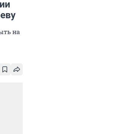
сии
леву
ыть на