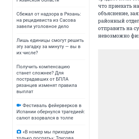
Рязанской области
что приехать на
объяснение, зая
Сбежал от надзора в Рязань:
на рецидивиста из Сасова
районный отдел 
завели уголовное дело
отправить на су
невозможно фи
Лишь единицы смогут решить
эту загадку за минуту — вы в
их числе?
Получить компенсацию
станет сложнее? Для
пострадавших от БПЛА
рязанцев изменят правила
выплат
Фестиваль фейерверков в
Испании обернулся трагедией:
салют взорвался в толпе
«В номер мы приходим
только поспать»: Трусова