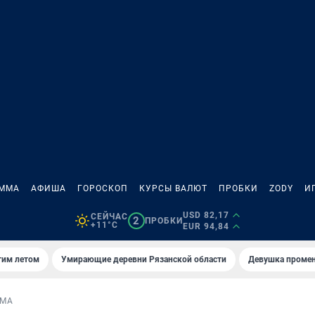
АММА
АФИША
ГОРОСКОП
КУРСЫ ВАЛЮТ
ПРОБКИ
ZODY
И
USD 82,17
СЕЙЧАС
2
ПРОБКИ
+11°C
EUR 94,84
тим летом
Умирающие деревни Рязанской области
Девушка промен
ЕМА