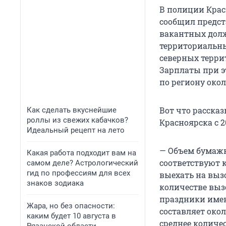
В полиции Крас
сообщил предст
вакантных долж
территориальны
северных террит
Зарплаты при э
по региону окол
Вот что расска
Как сделать вкуснейшие
роллы из свежих кабачков?
Красноярска с 20
Идеальный рецепт на лето
— Объем бумажн
Какая работа подходит вам на
соответствуют 
самом деле? Астрологический
гид по профессиям для всех
выехать на вызо
знаков зодиака
количестве выз
праздники имен
Жара, но без опасности:
составляет окол
каким будет 10 августа в
среднее количес