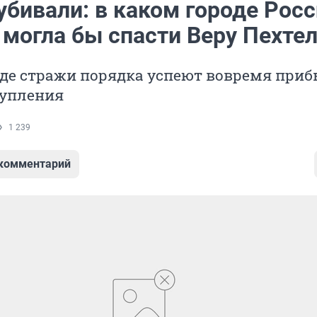
убивали: в каком городе Рос
 могла бы спасти Веру Пехте
де стражи порядка успеют вовремя приб
тупления
1 239
 комментарий