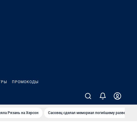
ГРЫ
ПРОМОКОДЫ
яла Рязань на Херсон
Сасовец сделал мемориал погибшему разведбату