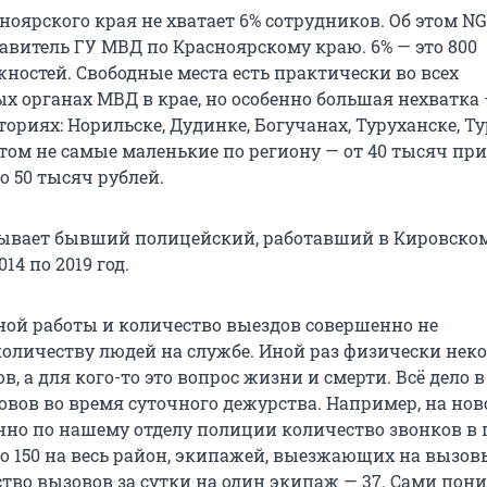
ноярского края не хватает 6% сотрудников. Об этом N
авитель ГУ МВД по Красноярскому краю. 6% — это 800
ностей. Свободные места есть практически во всех
х органах МВД в крае, но особенно большая нехватка 
ориях: Норильске, Дудинке, Богучанах, Туруханске, Ту
том не самые маленькие по региону — от 40 тысяч при
о 50 тысяч рублей.
зывает бывший полицейский, работавший в Кировско
14 по 2019 год.
ой работы и количество выездов совершенно не
количеству людей на службе. Иной раз физически нек
в, а для кого-то это вопрос жизни и смерти. Всё дело в
овов во время суточного дежурства. Например, на нов
но по нашему отделу полиции количество звонков в
о 150 на весь район, экипажей, выезжающих на вызовы
тво вызовов за сутки на один экипаж — 37. Сами пони