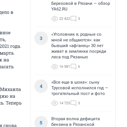
Березовой в Рязани — обзор
YA62.RU
дело в
22 422
3
овное
«Уголовник я, родные со
3
ть,
мной не общаются»: как
бывший «афганец» 30 лет
021 года.
живет в землянке посреди
 марта.
леса под Рязанью
к на
пасать
16 581
6
«Все еще в шоке»: сыну
4
Трусовой исполнился год —
, Михаила
трогательный пост и фото
цию на
ь. Теперь
14 725
3
Вторая волна дефицита
5
бензина в Рязанской
я снова