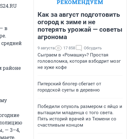
РЕКОМЕНДУЕМ
GS24.RU
Как за август подготовить
огород к зиме и не
— в
потерять урожай — советы
ре.
агронома
 средней
9 августа
17 858
Обсудить
Сыграем в «Ромашку»? Простая
головоломка, которая взбодрит мозг
не хуже кофе
м районе
Питерский блогер сбегает от
городской суеты в деревню
ому
Победили опухоль размером с яйцо и
вытащили младенца с того света.
огодние
Пять историй врачей из Тюмени со
 полицию
счастливым концом
, — 3–4,
маете,