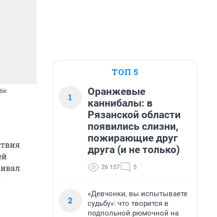
ТОП 5
Оранжевые
бе:
1
каннибалы: в
Рязанской области
появились слизни,
пожирающие друг
ствия
друга (и не только)
ей
бивал
26 157
5
а
«Девчонки, вы испытываете
2
судьбу»: что творится в
подпольной рюмочной на