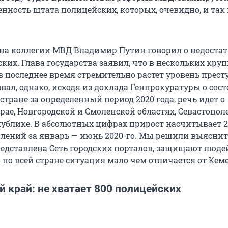
нность штата полицейских, которых, очевидно, и так 
 на коллегии МВД Владимир Путин говорил о недостат
ких. Глава государства заявил, что в нескольких кру
в последнее время стремительно растет уровень прест
звал, однако, исходя из доклада Генпрокуратуры о сос
стране за определенный период 2020 года, речь идет о
ае, Новгородской и Смоленской областях, Севастопол
ублике. В абсолютных цифрах прирост насчитывает 2
лений за январь — июнь 2020-го. Мы решили выяснить
редставлена Сеть городских порталов, защищают людей
 по всей стране ситуация мало чем отличается от Кем
 край: не хватает 800 полицейских