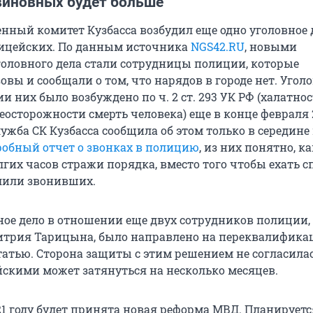
виновных будет больше
енный комитет Кузбасса возбудил еще одно уголовное 
ицейских. По данным источника
NGS42.RU
, новыми
оловного дела стали сотрудницы полиции, которые
вы и сообщали о том, что нарядов в городе нет. Угол
и них было возбуждено по ч. 2 ст. 293 УК РФ (халатнос
осторожности смерть человека) еще в конце февраля 2
ужба СК Кузбасса сообщила об этом только в середине
робный отчет о звонках в полицию
, из них понятно, ка
гих часов стражи порядка, вместо того чтобы ехать с
лили звонивших.
вное дело в отношении еще двух сотрудников полиции
итрия Тарицына, было направлено на переквалифика
татью. Сторона защиты с этим решением не согласилас
йскими может затянуться на несколько месяцев.
21 году будет принята новая реформа МВД. Планируетс