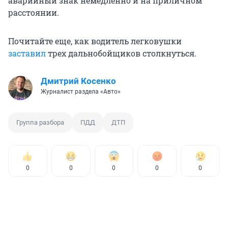
аварийный знак немедленно и на приличном
расстоянии.
Почитайте еще, как водитель легковушки
заставил
трех дальнобойщиков столкнуться.
Дмитрий Косенко
Журналист раздела «Авто»
Группа разбора
ПДД
ДТП
0
0
0
0
0