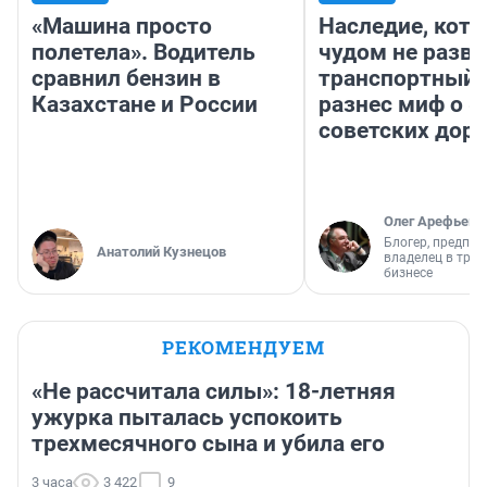
«Машина просто
Наследие, кото
полетела». Водитель
чудом не разва
сравнил бензин в
транспортный 
Казахстане и России
разнес миф о 
советских доро
Олег Арефьев
Блогер, предпри
Анатолий Кузнецов
владелец в тра
бизнесе
РЕКОМЕНДУЕМ
«Не рассчитала силы»: 18-летняя
ужурка пыталась успокоить
трехмесячного сына и убила его
3 часа
3 422
9