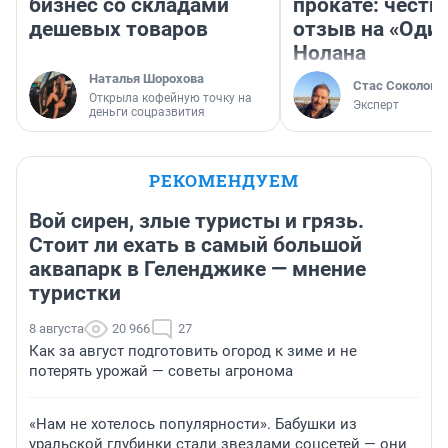
бизнес со складами
прокате: честн
дешевых товаров
отзыв на «Оди
Нолана
Наталья Шорохова
Стас Соколов
Открыла кофейную точку на
Эксперт
деньги соцразвития
РЕКОМЕНДУЕМ
Вой сирен, злые туристы и грязь.
Стоит ли ехать в самый большой
аквапарк в Геленджике — мнение
туристки
8 августа
20 966
27
Как за август подготовить огород к зиме и не
потерять урожай — советы агронома
«Нам не хотелось популярности». Бабушки из
уральской глубинки стали звездами соцсетей — они