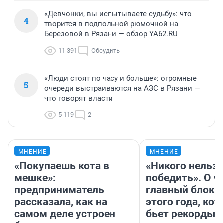
«Девчонки, вы испытываете судьбу»: что
4
творится в подпольной рюмочной на
Березовой в Рязани — обзор YA62.RU
11 391
Обсудить
«Люди стоят по часу и больше»: огромные
5
очереди выстраиваются на АЗС в Рязани —
что говорят власти
5 119
2
МНЕНИЕ
МНЕНИЕ
«Покупаешь кота в
«Никого нельз
мешке»:
победить». О ч
предприниматель
главный блокб
рассказала, как на
этого года, ко
самом деле устроен
бьет рекорды 