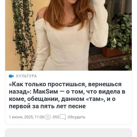
КУЛЬТУРА
«Как только простишься, вернешься
назад»: МакSим — о том, что видела в
коме, обещании, данном «там», и о
первой за пять лет песне
1 июня, 2025, 11:00
353
Обсудить