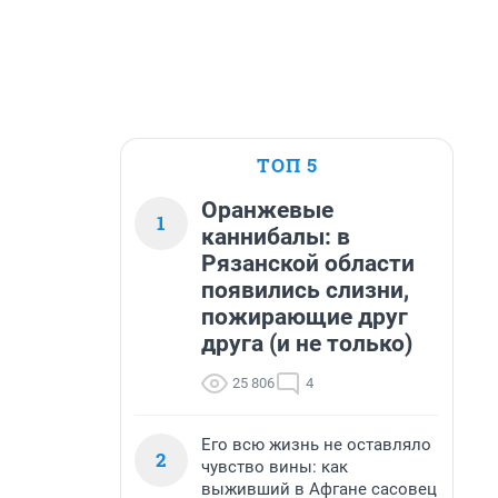
ТОП 5
Оранжевые
1
каннибалы: в
Рязанской области
появились слизни,
пожирающие друг
друга (и не только)
25 806
4
Его всю жизнь не оставляло
2
чувство вины: как
выживший в Афгане сасовец