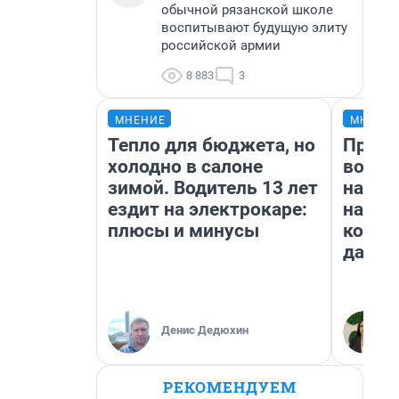
обычной рязанской школе
воспитывают будущую элиту
российской армии
8 883
3
МНЕНИЕ
МНЕНИ
Тепло для бюджета, но
Прода
холодно в салоне
возьм
зимой. Водитель 13 лет
нам г
ездит на электрокаре:
налог
плюсы и минусы
косне
даже 
Денис Дедюхин
РЕКОМЕНДУЕМ