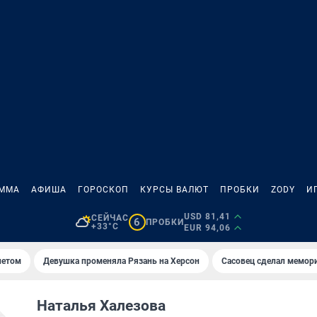
АММА
АФИША
ГОРОСКОП
КУРСЫ ВАЛЮТ
ПРОБКИ
ZODY
И
USD 81,41
СЕЙЧАС
6
ПРОБКИ
+33°C
EUR 94,06
летом
Девушка променяла Рязань на Херсон
Сасовец сделал мемор
Наталья Халезова