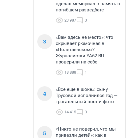
сделал мемориал в память о
погибшем разведбате
23 987
3
«Вам здесь не место»: что
3
скрывает рюмочная в
«Полетаевском»?
Журналистки YA62.RU
проверили на себе
18 888
1
«Все еще в шоке»: сыну
4
Трусовой исполнился год —
трогательный пост и фото
14 415
3
«Никто не поверил, что мы
5
привезли детей»: как в