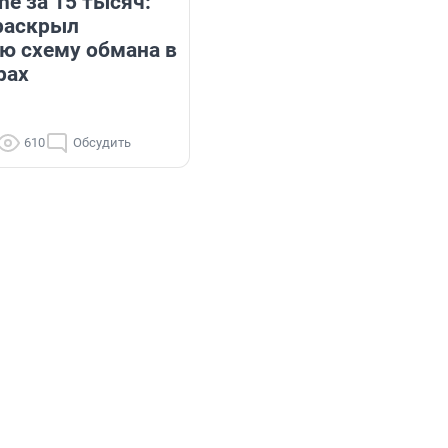
e за 15 тысяч:
раскрыл
ю схему обмана в
рах
610
Обсудить