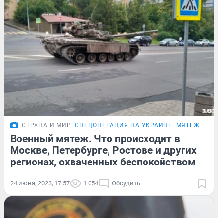
СТРАНА И МИР
СПЕЦОПЕРАЦИЯ НА УКРАИНЕ
МЯТЕЖ ПРИ
Военный мятеж. Что происходит в
Москве, Петербурге, Ростове и других
регионах, охваченных беспокойством
24 июня, 2023, 17:57
1 054
Обсудить