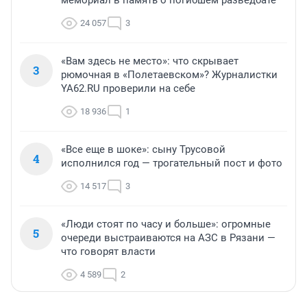
мемориал в память о погибшем разведбате
24 057
3
«Вам здесь не место»: что скрывает
3
рюмочная в «Полетаевском»? Журналистки
YA62.RU проверили на себе
18 936
1
«Все еще в шоке»: сыну Трусовой
4
исполнился год — трогательный пост и фото
14 517
3
«Люди стоят по часу и больше»: огромные
5
очереди выстраиваются на АЗС в Рязани —
что говорят власти
4 589
2