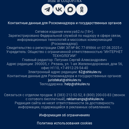
Мы в соцсетях
Контактные данные для Роскомнадзора и государственных органов
Сетевое издание www.ya62.ru (18+).
Зарегистрировано Федеральной службой по надзору в сфере связи,
информационных технологий и массовых коммуникаций
(Роскомнадзор).
Свидетельство о регистрации СМИ ЭЛ № ФС 77-89866 от 07.08.2025 г.
Учредитель: Общество с ограниченной ответственностью "ИНТЕРНЕТ
ТЕХНОЛОГИИ"
Главный редактор: Петунин Сергей Александрович
Адрес редакции: 390005, г. Рязань, ул. 1-ая Железнодорожная, дом 56,
офис Н110, +7-4912-29-54-40
Электронный адрес редакции:
62@shkulev.ru
Контактные данные для Роскомнадзора и государственных органов:
juristekat@shkulev.ru
Техподдержка:
help@shkulev.ru
Связаться с отделом продаж: 8 (383) 212-52-52, 8 (800) 200-03-83 (звонок
с сотового бесплатный),
reklamangs@shkulev.ru
Редакция сайта не несет ответственности за достоверность
информации, содержащейся в рекламных объявлениях.
Информация об ограничениях
Политика использования cookies