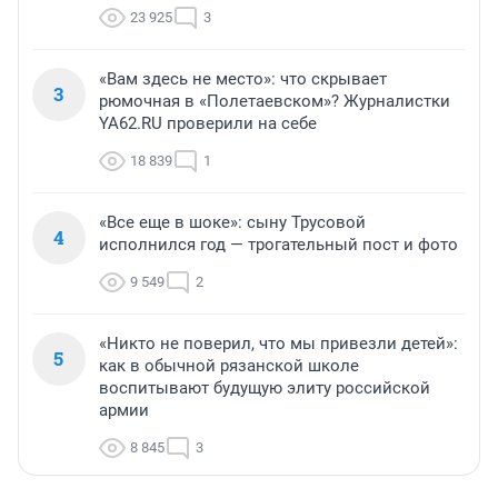
23 925
3
«Вам здесь не место»: что скрывает
3
рюмочная в «Полетаевском»? Журналистки
YA62.RU проверили на себе
18 839
1
«Все еще в шоке»: сыну Трусовой
4
исполнился год — трогательный пост и фото
9 549
2
«Никто не поверил, что мы привезли детей»:
5
как в обычной рязанской школе
воспитывают будущую элиту российской
армии
8 845
3