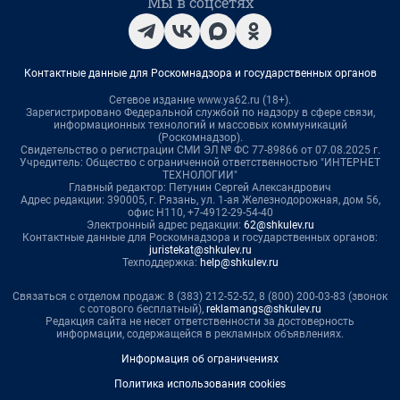
Мы в соцсетях
Контактные данные для Роскомнадзора и государственных органов
Сетевое издание www.ya62.ru (18+).
Зарегистрировано Федеральной службой по надзору в сфере связи,
информационных технологий и массовых коммуникаций
(Роскомнадзор).
Свидетельство о регистрации СМИ ЭЛ № ФС 77-89866 от 07.08.2025 г.
Учредитель: Общество с ограниченной ответственностью "ИНТЕРНЕТ
ТЕХНОЛОГИИ"
Главный редактор: Петунин Сергей Александрович
Адрес редакции: 390005, г. Рязань, ул. 1-ая Железнодорожная, дом 56,
офис Н110, +7-4912-29-54-40
Электронный адрес редакции:
62@shkulev.ru
Контактные данные для Роскомнадзора и государственных органов:
juristekat@shkulev.ru
Техподдержка:
help@shkulev.ru
Связаться с отделом продаж: 8 (383) 212-52-52, 8 (800) 200-03-83 (звонок
с сотового бесплатный),
reklamangs@shkulev.ru
Редакция сайта не несет ответственности за достоверность
информации, содержащейся в рекламных объявлениях.
Информация об ограничениях
Политика использования cookies