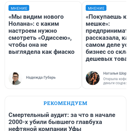
МНЕНИЕ
МНЕНИЕ
«Мы видим нового
«Покупаешь ко
Нолана»: с каким
мешке»:
настроем нужно
предпринимат
смотреть «Одиссею»,
рассказала, как
чтобы она не
самом деле ус
выглядела как фиаско
бизнес со скл
дешевых това
Наталья Шорох
Надежда Губарь
Открыла кофейн
деньги соцразв
РЕКОМЕНДУЕМ
Смертельный аудит: за что в начале
2000-х убили бывшего главбуха
нефтяной компании Уфы