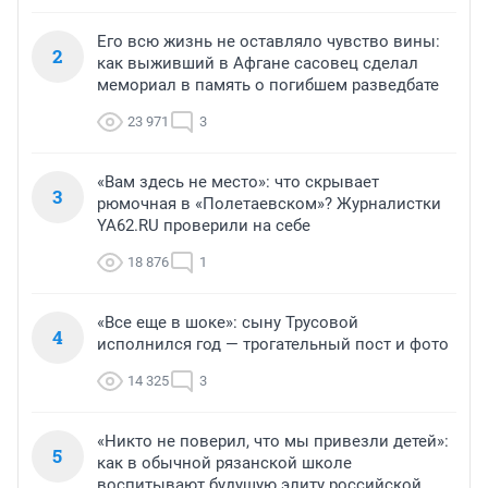
Его всю жизнь не оставляло чувство вины:
2
как выживший в Афгане сасовец сделал
мемориал в память о погибшем разведбате
23 971
3
«Вам здесь не место»: что скрывает
3
рюмочная в «Полетаевском»? Журналистки
YA62.RU проверили на себе
18 876
1
«Все еще в шоке»: сыну Трусовой
4
исполнился год — трогательный пост и фото
14 325
3
«Никто не поверил, что мы привезли детей»:
5
как в обычной рязанской школе
воспитывают будущую элиту российской