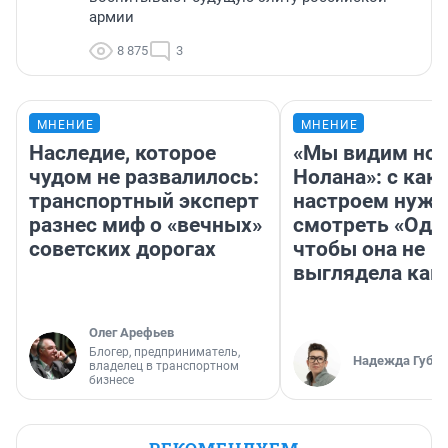
армии
8 875
3
МНЕНИЕ
МНЕНИЕ
Наследие, которое
«Мы видим нов
чудом не развалилось:
Нолана»: с как
транспортный эксперт
настроем нужн
разнес миф о «вечных»
смотреть «Оди
советских дорогах
чтобы она не
выглядела как
Олег Арефьев
Блогер, предприниматель,
Надежда Губар
владелец в транспортном
бизнесе