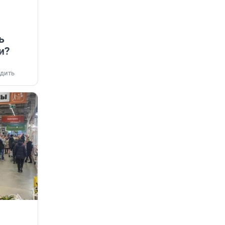
ь
и?
дить