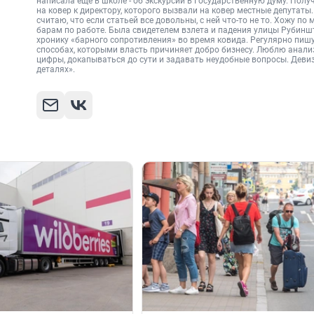
написала еще в школе - об экскурсии в Государственную думу. Пол
на ковер к директору, которого вызвали на ковер местные депутаты.
считаю, что если статьей все довольны, с ней что-то не то. Хожу по
барам по работе. Была свидетелем взлета и падения улицы Рубинш
хронику «барного сопротивления» во время ковида. Регулярно пиш
способах, которыми власть причиняет добро бизнесу. Люблю анал
цифры, докапываться до сути и задавать неудобные вопросы. Девиз
деталях».