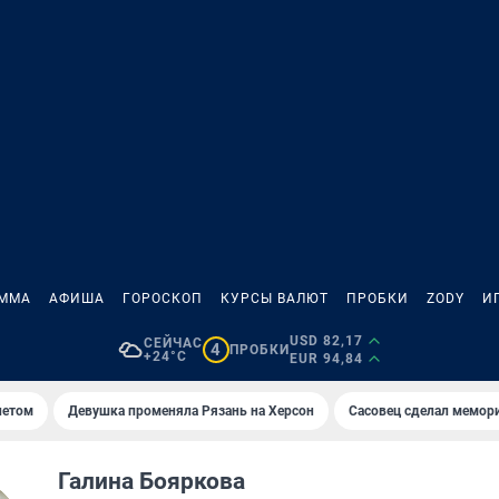
АММА
АФИША
ГОРОСКОП
КУРСЫ ВАЛЮТ
ПРОБКИ
ZODY
И
USD 82,17
СЕЙЧАС
4
ПРОБКИ
+24°C
EUR 94,84
летом
Девушка променяла Рязань на Херсон
Сасовец сделал мемор
Галина Бояркова