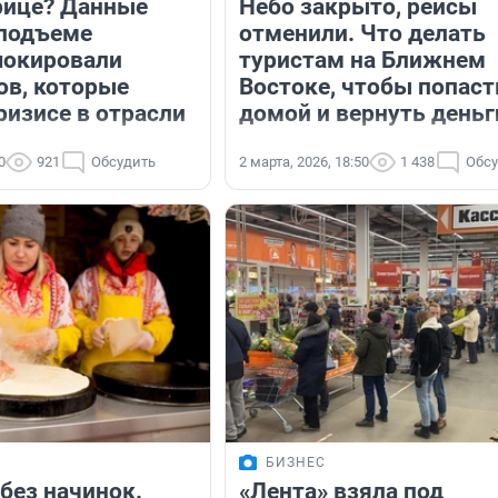
рице? Данные
Небо закрыто, рейсы
 подъеме
отменили. Что делать
шокировали
туристам на Ближнем
ов, которые
Востоке, чтобы попаст
ризисе в отрасли
домой и вернуть деньг
0
921
Обсудить
2 марта, 2026, 18:50
1 438
Обсу
БИЗНЕС
без начинок.
«Лента» взяла под