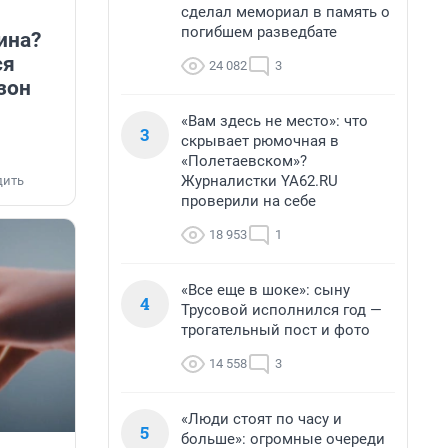
сделал мемориал в память о
погибшем разведбате
ина?
ся
24 082
3
зон
«Вам здесь не место»: что
3
скрывает рюмочная в
«Полетаевском»?
Журналистки YA62.RU
дить
проверили на себе
18 953
1
«Все еще в шоке»: сыну
4
Трусовой исполнился год —
трогательный пост и фото
14 558
3
«Люди стоят по часу и
5
больше»: огромные очереди