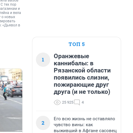
учила вызов
 С тех пор
 магазинам и
тейна и вела
у о новых
изировать
: «Дьявол в
ТОП 5
Оранжевые
1
каннибалы: в
Рязанской области
появились слизни,
пожирающие друг
друга (и не только)
25 925
4
Его всю жизнь не оставляло
2
чувство вины: как
выживший в Афгане сасовец