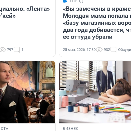
ГОРОД
циально. «Лента»
«Вы замечены в краже
’кей»
Молодая мама попала 
«базу магазинных воро
два года добивается, 
ее оттуда убрали
797
1
25 мая, 2026, 17:30
932
Обсуди
СОТА
БИЗНЕС