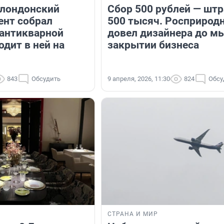
 лондонский
Сбор 500 рублей — шт
ент собрал
500 тысяч. Росприрод
антикварной
довел дизайнера до м
дит в ней на
закрытии бизнеса
843
Обсудить
9 апреля, 2026, 11:30
824
Обсу
СТРАНА И МИР