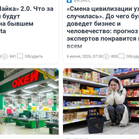
БИЗНЕС
Чайка» 2.0. Что за
«Смена цивилизации у
 будут
случилась». До чего б
 на бывшем
доведет бизнес и
ta
человечество: прогноз
экспертов понравится 
всем
0
841
Обсудить
6 июня, 2026, 07:30
800
Обсуд