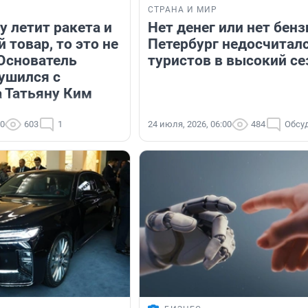
СТРАНА И МИР
у летит ракета и
Нет денег или нет бенз
 товар, то это не
Петербург недосчитал
 Основатель
туристов в высокий се
рушился с
а Татьяну Ким
30
603
1
24 июля, 2026, 06:00
484
Обсу