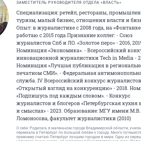
ЗАМЕСТИТЕЛЬ РУКОВОДИТЕЛЯ ОТДЕЛА «ВЛАСТЬ»
Специализация: ретейл, рестораны, промышлен
туризм, малый бизнес, отношения власти и биз
Опыт: в журналистике с 2008 года, на «Фонтанке
работаю с 2015 года Признание коллег: - Союз
журналистов Спб и ЛО. «Золотое перо» - 2016, 201
Номинация «Экономика». - Всероссийский конк
инновационной журналистики Tech in Media - 20
Номинация «Лучшая публикация в региональн
печатном СМИ». - Федеральная антимонопольн
служба. IV Всероссийский конкурс журналисто
«Открытый взгляд на конкуренцию» - 2018. Но
«Подпишусь под каждым словом». - Конкурс
журналистов и блогеров «Петербургская кухня 
и смыслах» - 2023. Образование: МГУ имени М.В.
Ломоносова, факультет журналистики (2010)
О себе: Родилась в маленьком городе Владимирской области, училас
переехала в Петербург по большой любви к городу. Много путешеств
прежнему считаю Петербург лучшим городом в мире. Одну из первы