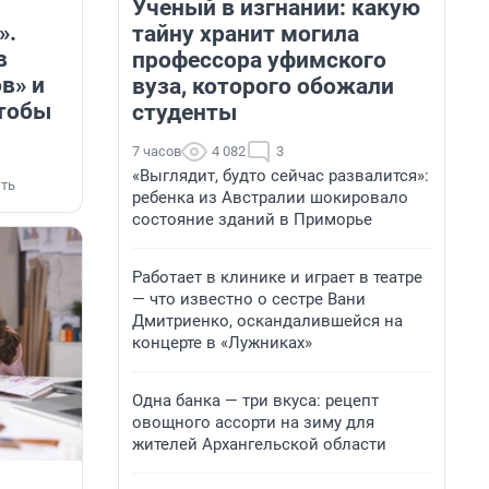
Ученый в изгнании: какую
».
тайну хранит могила
в
профессора уфимского
в» и
вуза, которого обожали
чтобы
студенты
7 часов
4 082
3
«Выглядит, будто сейчас развалится»:
ть
ребенка из Австралии шокировало
состояние зданий в Приморье
Работает в клинике и играет в театре
— что известно о сестре Вани
Дмитриенко, оскандалившейся на
концерте в «Лужниках»
Одна банка — три вкуса: рецепт
овощного ассорти на зиму для
жителей Архангельской области