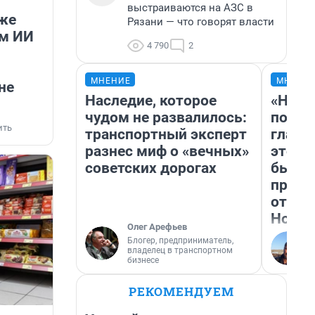
выстраиваются на АЗС в
же
Рязани — что говорят власти
ум ИИ
4 790
2
МНЕНИЕ
МНЕНИ
не
Наследие, которое
«Нико
чудом не развалилось:
побед
ить
транспортный эксперт
главн
разнес миф о «вечных»
этого
советских дорогах
бьет 
прока
отзыв
Нолан
Олег Арефьев
Блогер, предприниматель,
владелец в транспортном
бизнесе
РЕКОМЕНДУЕМ