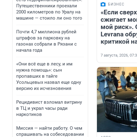
БИЗНЕС
Путешественники проехали
«Если сверх
2000 километров по Уралу на
машине — стоило ли оно того
сжигает мой
мой риск».
Почти 4,7 миллиона рублей
Levrana об
штрафов за парковку на
критикой н
газонах собрали в Рязани с
начала года
7 августа, 2026, 07:
«Они всё еще в лесу, и им
нужна помощь»: сын
пропавших в тайге
Усольцевых назвал еще одну
версию их исчезновения
Рецидивист взломал витрину
в ТЦ и украл часы ради
наркотиков
Миссия — найти работу. О чем
спрашивать на собеседовании