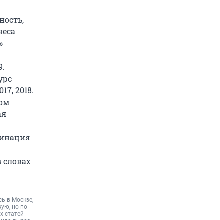
ность,
неса
»
9.
урс
17, 2018.
ом
ая
в
минация
в словах
ь в Москве,
ую, но по-
х статей