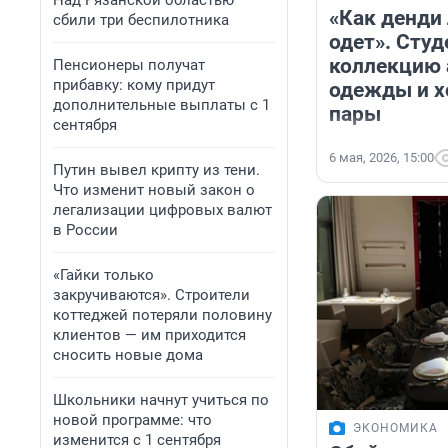
Над Рязанской областью
«Как денди
сбили три беспилотника
одет». Студ
коллекцию 
Пенсионеры получат
прибавку: кому придут
одежды и хо
дополнительные выплаты с 1
пары
сентября
6 мая, 2026, 15:00
Путин вывел крипту из тени.
Что изменит новый закон о
легализации цифровых валют
в России
«Гайки только
закручиваются». Строители
коттеджей потеряли половину
клиентов — им приходится
сносить новые дома
Школьники начнут учиться по
новой программе: что
ЭКОНОМИКА
изменится с 1 сентября