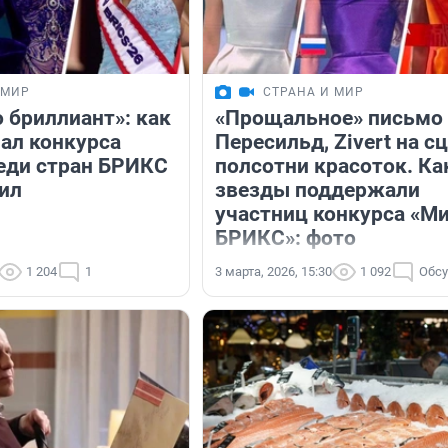
 МИР
СТРАНА И МИР
 бриллиант»: как
«Прощальное» письмо
ал конкурса
Пересильд, Zivert на с
еди стран БРИКС
полсотни красоток. Ка
дил
звезды поддержали
участниц конкурса «М
БРИКС»: фото
1 204
1
3 марта, 2026, 15:30
1 092
Обсу