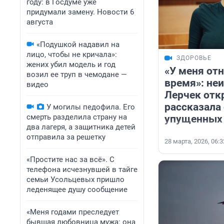
году: в Госдуме уже
придумали замену. Новости 6
августа
«Подушкой надавил на
лицо, чтобы не кричала»:
ЗДОРОВЬЕ
жених убил модель и год
«У меня от
возил ее труп в чемодане —
время»: не
видео
Лерчек отк
рассказала 
У могилы педофила. Его
смерть разделила страну на
упущенных
два лагеря, а защитника детей
отправила за решетку
28 марта, 2026, 06:3
«Простите нас за всё». С
телефона исчезнувшей в тайге
семьи Усольцевых пришло
леденящее душу сообщение
«Меня годами преследует
бывшая любовница мужа: она