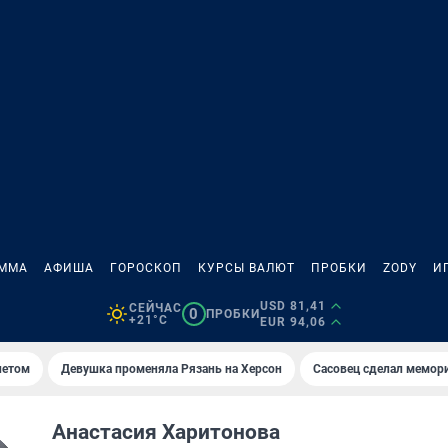
АММА
АФИША
ГОРОСКОП
КУРСЫ ВАЛЮТ
ПРОБКИ
ZODY
И
USD 81,41
СЕЙЧАС
0
ПРОБКИ
+21°C
EUR 94,06
летом
Девушка променяла Рязань на Херсон
Сасовец сделал мемор
Анастасия Харитонова