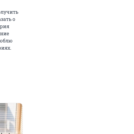
олучить
зать о
ория
ение
Люблю
риях.