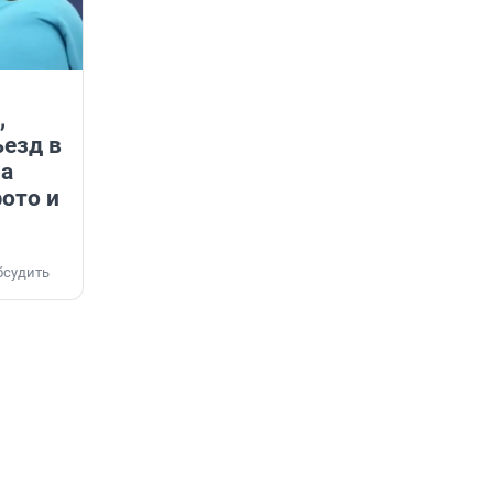
,
ъезд в
на
фото и
бсудить