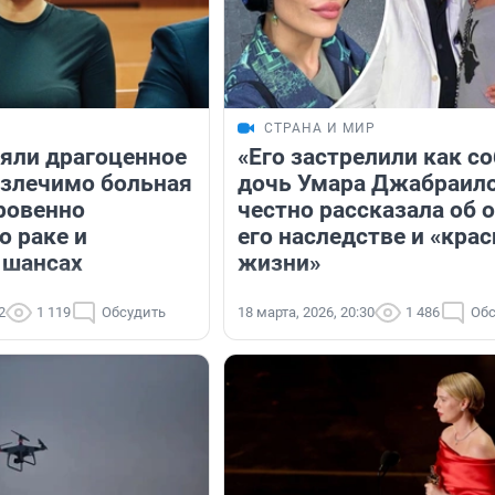
СТРАНА И МИР
няли драгоценное
«Его застрелили как со
излечимо больная
дочь Умара Джабраил
ровенно
честно рассказала об о
о раке и
его наследстве и «кра
 шансах
жизни»
2
1 119
Обсудить
18 марта, 2026, 20:30
1 486
Обс