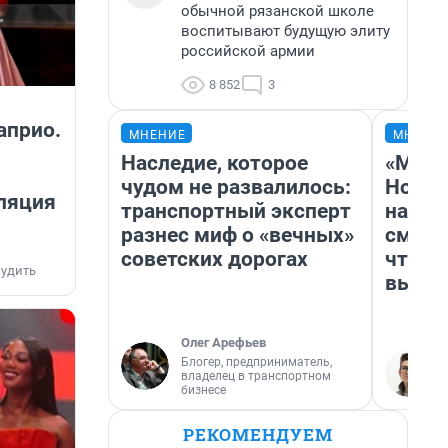
обычной рязанской школе
воспитывают будущую элиту
российской армии
8 852
3
априо.
МНЕНИЕ
МНЕНИ
я
Наследие, которое
«Мы в
чудом не развалилось:
Нолан
сляция
транспортный эксперт
настр
разнес миф о «вечных»
смотр
советских дорогах
чтобы
удить
выгля
Олег Арефьев
Блогер, предприниматель,
владелец в транспортном
бизнесе
РЕКОМЕНДУЕМ