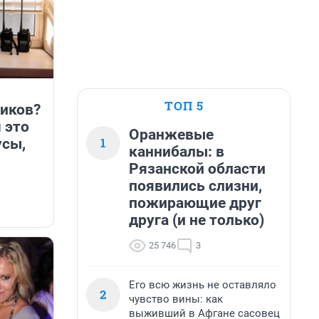
ТОП 5
иков?
 это
Оранжевые
1
усы,
каннибалы: в
Рязанской области
появились слизни,
пожирающие друг
друга (и не только)
25 746
3
Его всю жизнь не оставляло
2
чувство вины: как
выживший в Афгане сасовец