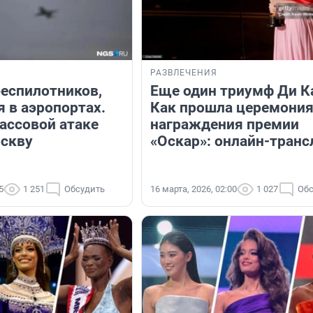
РАЗВЛЕЧЕНИЯ
беспилотников,
Еще один триумф Ди К
 в аэропортах.
Как прошла церемони
массовой атаке
награждения премии
скву
«Оскар»: онлайн-тран
5
1 251
Обсудить
16 марта, 2026, 02:00
1 027
Обс