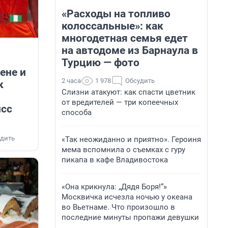
«Расходы на топливо
колоссальные»: как
многодетная семья едет
на автодоме из Барнаула в
Турцию — фото
цене и
2 часа
1 978
Обсудить
к
Слизни атакуют: как спасти цветник
от вредителей — три копеечных
исс
способа
дить
«Так неожиданно и приятно». Героиня
мема вспомнила о съемках с гуру
пикапа в кафе Владивостока
«Она крикнула: „Дядя Боря!“»
Москвичка исчезла ночью у океана
во Вьетнаме. Что произошло в
последние минуты пропажи девушки