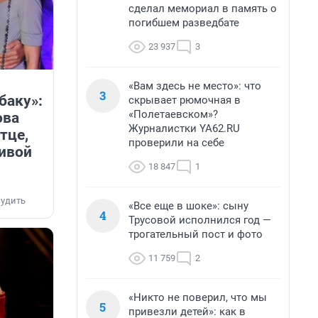
сделал мемориал в память о
погибшем разведбате
23 937
3
«Вам здесь не место»: что
3
баку»:
скрывает рюмочная в
«Полетаевском»?
ова
Журналистки YA62.RU
тце,
проверили на себе
сивой
18 847
1
удить
«Все еще в шоке»: сыну
4
Трусовой исполнился год —
трогательный пост и фото
11 759
2
«Никто не поверил, что мы
5
привезли детей»: как в