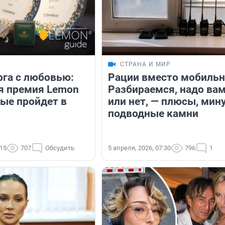
СТРАНА И МИР
рга с любовью:
Рации вместо мобильн
я премия Lemon
Разбираемся, надо вам
вые пройдет в
или нет, — плюсы, мин
подводные камни
:15
707
Обсудить
5 апреля, 2026, 07:30
796
1