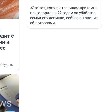
«Это тот, кого ты травила»: прикамца
приговорили к 22 годам за убийство
семьи его девушки, сейчас он звонит
ей с угрозами
и
одит с
ии и
ее
Обсудить