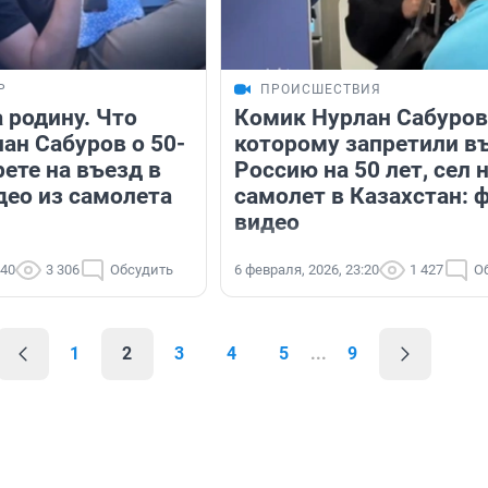
Р
ПРОИСШЕСТВИЯ
 родину. Что
Комик Нурлан Сабуров
ан Сабуров о 50-
которому запретили в
ете на въезд в
Россию на 50 лет, сел 
део из самолета
самолет в Казахстан: 
видео
:40
3 306
Обсудить
6 февраля, 2026, 23:20
1 427
О
1
2
3
4
5
...
9