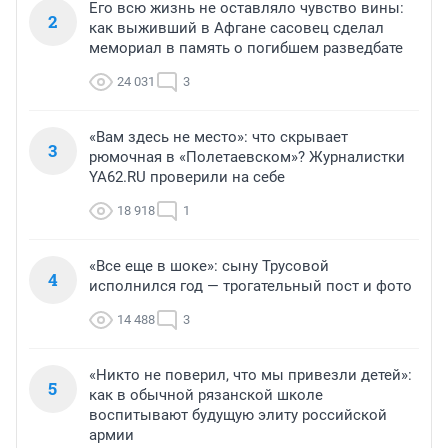
Его всю жизнь не оставляло чувство вины:
2
как выживший в Афгане сасовец сделал
мемориал в память о погибшем разведбате
24 031
3
«Вам здесь не место»: что скрывает
3
рюмочная в «Полетаевском»? Журналистки
YA62.RU проверили на себе
18 918
1
«Все еще в шоке»: сыну Трусовой
4
исполнился год — трогательный пост и фото
14 488
3
«Никто не поверил, что мы привезли детей»:
5
как в обычной рязанской школе
воспитывают будущую элиту российской
армии