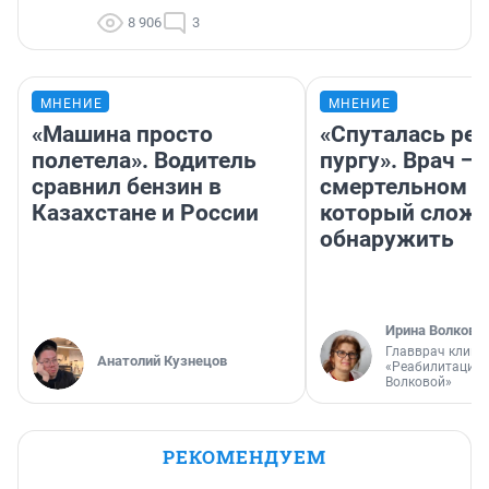
8 906
3
МНЕНИЕ
МНЕНИЕ
«Машина просто
«Спуталась реч
полетела». Водитель
пургу». Врач — 
сравнил бензин в
смертельном д
Казахстане и России
который слож
обнаружить
Ирина Волкова
Главврач клини
Анатолий Кузнецов
«Реабилитация 
Волковой»
РЕКОМЕНДУЕМ