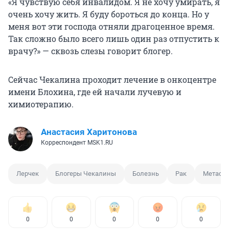
«Я чувствую себя инвалидом. Я не хочу умирать, я
очень хочу жить. Я буду бороться до конца. Но у
меня вот эти господа отняли драгоценное время.
Так сложно было всего лишь один раз отпустить к
врачу?» — сквозь слезы говорит блогер.
Сейчас Чекалина проходит лечение в онкоцентре
имени Блохина, где ей начали лучевую и
химиотерапию.
Анастасия Харитонова
Корреспондент MSK1.RU
Лерчек
Блогеры Чекалины
Болезнь
Рак
Метаст
0
0
0
0
0