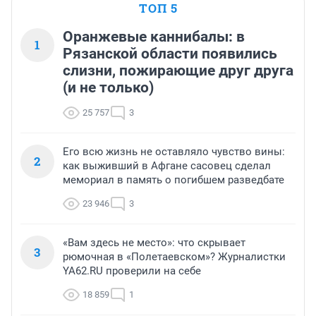
ТОП 5
Оранжевые каннибалы: в
1
Рязанской области появились
слизни, пожирающие друг друга
(и не только)
25 757
3
Его всю жизнь не оставляло чувство вины:
2
как выживший в Афгане сасовец сделал
мемориал в память о погибшем разведбате
23 946
3
«Вам здесь не место»: что скрывает
3
рюмочная в «Полетаевском»? Журналистки
YA62.RU проверили на себе
18 859
1