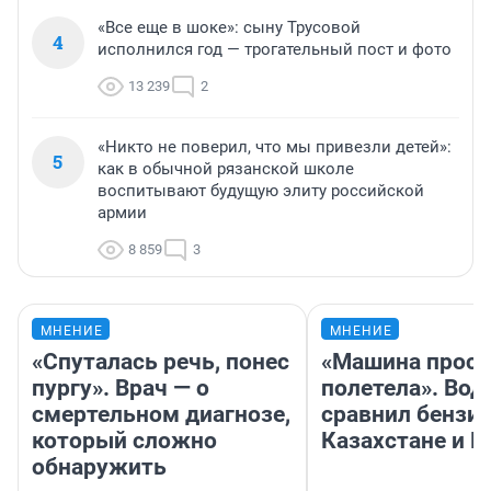
«Все еще в шоке»: сыну Трусовой
4
исполнился год — трогательный пост и фото
13 239
2
«Никто не поверил, что мы привезли детей»:
5
как в обычной рязанской школе
воспитывают будущую элиту российской
армии
8 859
3
МНЕНИЕ
МНЕНИЕ
«Спуталась речь, понес
«Машина прост
пургу». Врач — о
полетела». Вод
смертельном диагнозе,
сравнил бензин
который сложно
Казахстане и Р
обнаружить