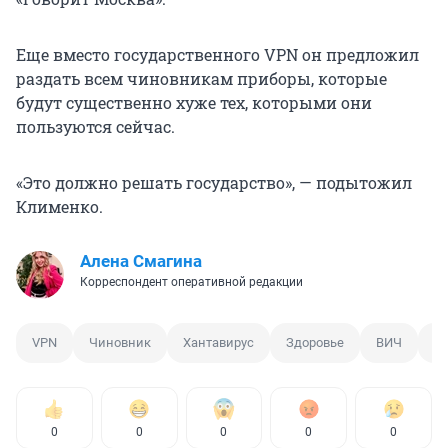
Еще вместо государственного VPN он предложил
раздать всем чиновникам приборы, которые
будут существенно хуже тех, которыми они
пользуются сейчас.
«Это должно решать государство», — подытожил
Клименко.
Алена Смагина
Корреспондент оперативной редакции
VPN
Чиновник
Хантавирус
Здоровье
ВИЧ
Е
0
0
0
0
0