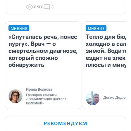
8 900
3
МНЕНИЕ
МНЕНИЕ
«Спуталась речь, понес
Тепло для бюд
пургу». Врач — о
холодно в сало
смертельном диагнозе,
зимой. Водител
который сложно
ездит на элект
обнаружить
плюсы и мину
Ирина Волкова
Главврач клиники
Денис Дедюхи
«Реабилитация доктора
Волковой»
РЕКОМЕНДУЕМ