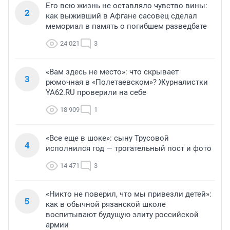
Его всю жизнь не оставляло чувство вины:
2
как выживший в Афгане сасовец сделал
мемориал в память о погибшем разведбате
24 021
3
«Вам здесь не место»: что скрывает
3
рюмочная в «Полетаевском»? Журналистки
YA62.RU проверили на себе
18 909
1
«Все еще в шоке»: сыну Трусовой
4
исполнился год — трогательный пост и фото
14 471
3
«Никто не поверил, что мы привезли детей»:
5
как в обычной рязанской школе
воспитывают будущую элиту российской
армии