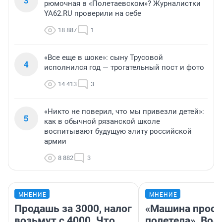
3
рюмочная в «Полетаевском»? Журналистки
YA62.RU проверили на себе
18 887
1
«Все еще в шоке»: сыну Трусовой
4
исполнился год — трогательный пост и фото
14 413
3
«Никто не поверил, что мы привезли детей»:
5
как в обычной рязанской школе
воспитывают будущую элиту российской
армии
8 882
3
МНЕНИЕ
МНЕНИЕ
Продашь за 3000, налог
«Машина прост
возьмут с 4000. Что
полетела». Вод