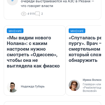
очереди выстраиваются на АЗС в Рязани —
что говорят власти
4 919
2
МНЕНИЕ
МНЕНИЕ
«Мы видим нового
«Спуталась реч
Нолана»: с каким
пургу». Врач — 
настроем нужно
смертельном д
смотреть «Одиссею»,
который слож
чтобы она не
обнаружить
выглядела как фиаско
Ирина Волкова
Главврач клини
Надежда Губарь
«Реабилитация 
Волковой»