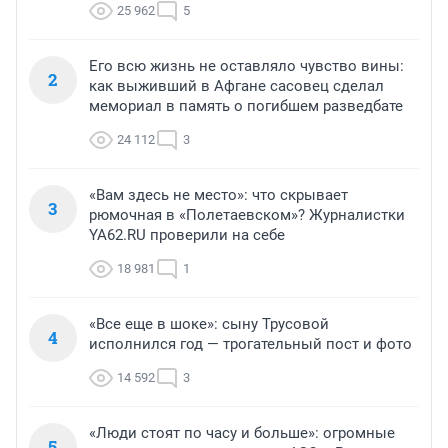
25 962
5
Его всю жизнь не оставляло чувство вины:
2
как выживший в Афгане сасовец сделал
мемориал в память о погибшем разведбате
24 112
3
«Вам здесь не место»: что скрывает
3
рюмочная в «Полетаевском»? Журналистки
YA62.RU проверили на себе
18 981
1
«Все еще в шоке»: сыну Трусовой
4
исполнился год — трогательный пост и фото
14 592
3
«Люди стоят по часу и больше»: огромные
5