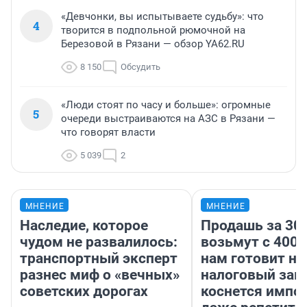
«Девчонки, вы испытываете судьбу»: что
4
творится в подпольной рюмочной на
Березовой в Рязани — обзор YA62.RU
8 150
Обсудить
«Люди стоят по часу и больше»: огромные
5
очереди выстраиваются на АЗС в Рязани —
что говорят власти
5 039
2
МНЕНИЕ
МНЕНИЕ
Наследие, которое
Продашь за 300
чудом не развалилось:
возьмут с 4000
транспортный эксперт
нам готовит н
разнес миф о «вечных»
налоговый зако
советских дорогах
коснется импор