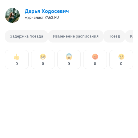
Дарья Ходосевич
журналист YA62.RU
Задержка поезда
Изменение расписания
Поезд
Кр
0
0
0
0
0