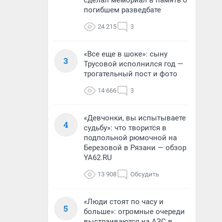
сделал мемориал в память о
погибшем разведбате
24 215
3
«Все еще в шоке»: сыну
3
Трусовой исполнился год —
трогательный пост и фото
14 666
3
«Девчонки, вы испытываете
4
судьбу»: что творится в
подпольной рюмочной на
Березовой в Рязани — обзор
YA62.RU
13 908
Обсудить
«Люди стоят по часу и
5
больше»: огромные очереди
выстраиваются на АЗС в