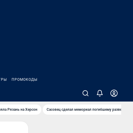
ГРЫ
ПРОМОКОДЫ
яла Рязань на Херсон
Сасовец сделал мемориал погибшему разведбату