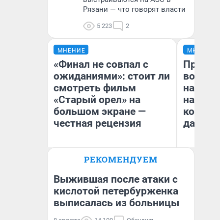
Рязани — что говорят власти
5 223
2
МНЕНИЕ
МНЕНИЕ
«Финал не совпал с
Продаш
ожиданиями»: стоит ли
возьмут
смотреть фильм
нам го
«Старый орел» на
налого
большом экране —
коснет
честная рецензия
даже р
РЕКОМЕНДУЕМ
Надежда Губарь
Ан
Выжившая после атаки с
кислотой петербурженка
выписалась из больницы