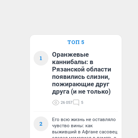
ТОП 5
Оранжевые
1
каннибалы: в
Рязанской области
появились слизни,
пожирающие друг
друга (и не только)
26 057
5
Его всю жизнь не оставляло
2
чувство вины: как
выживший в Афгане сасовец