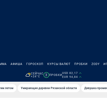
АММА
АФИША
ГОРОСКОП
КУРСЫ ВАЛЮТ
ПРОБКИ
ZODY
И
USD 82,17
СЕЙЧАС
3
ПРОБКИ
+24°C
EUR 94,84
тим летом
Умирающие деревни Рязанской области
Девушка промен