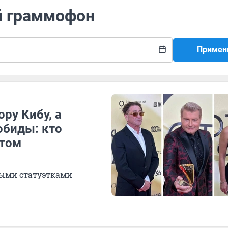
ой граммофон
Примен
ру Кибу, а
обиды: кто
отом
ыми статуэтками