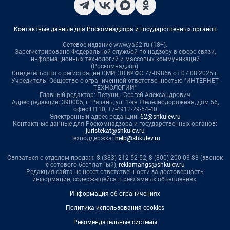
Контактные данные для Роскомнадзора и государственных органов
Сетевое издание www.ya62.ru (18+).
Зарегистрировано Федеральной службой по надзору в сфере связи,
информационных технологий и массовых коммуникаций
(Роскомнадзор).
Свидетельство о регистрации СМИ ЭЛ № ФС 77-89866 от 07.08.2025 г.
Учредитель: Общество с ограниченной ответственностью "ИНТЕРНЕТ
ТЕХНОЛОГИИ"
Главный редактор: Петунин Сергей Александрович
Адрес редакции: 390005, г. Рязань, ул. 1-ая Железнодорожная, дом 56,
офис Н110, +7-4912-29-54-40
Электронный адрес редакции:
62@shkulev.ru
Контактные данные для Роскомнадзора и государственных органов:
juristekat@shkulev.ru
Техподдержка:
help@shkulev.ru
Связаться с отделом продаж: 8 (383) 212-52-52, 8 (800) 200-03-83 (звонок
с сотового бесплатный),
reklamangs@shkulev.ru
Редакция сайта не несет ответственности за достоверность
информации, содержащейся в рекламных объявлениях.
Информация об ограничениях
Политика использования cookies
Рекомендательные системы