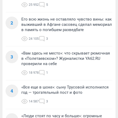
25 952
5
Его всю жизнь не оставляло чувство вины: как
2
выживший в Афгане сасовец сделал мемориал
в память о погибшем разведбате
24 105
3
«Вам здесь не место»: что скрывает рюмочная
3
в «Полетаевском»? Журналистки YA62.RU
проверили на себе
18 978
1
«Все еще в шоке»: сыну Трусовой исполнился
4
год — трогательный пост и фото
14 587
3
«Люди стоят по часу и больше»: огромные