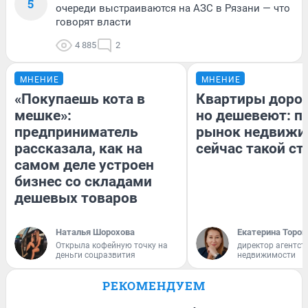
5
очереди выстраиваются на АЗС в Рязани — что
говорят власти
4 885
2
МНЕНИЕ
МНЕНИЕ
«Покупаешь кота в
Квартиры доро
мешке»:
но дешевеют: п
предприниматель
рынок недвижи
рассказала, как на
сейчас такой с
самом деле устроен
бизнес со складами
дешевых товаров
Наталья Шорохова
Екатерина Тороп
Открыла кофейную точку на
директор агентст
деньги соцразвития
недвижимости
РЕКОМЕНДУЕМ