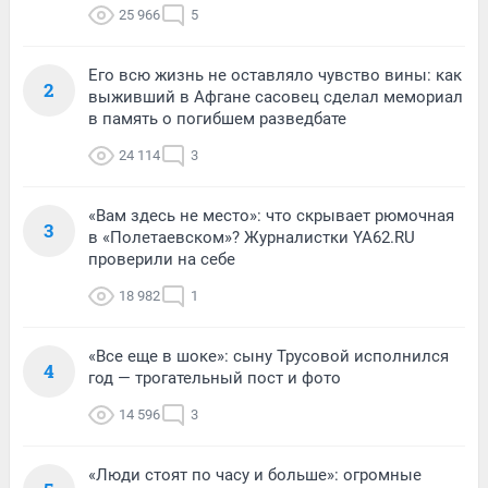
25 966
5
Его всю жизнь не оставляло чувство вины: как
2
выживший в Афгане сасовец сделал мемориал
в память о погибшем разведбате
24 114
3
«Вам здесь не место»: что скрывает рюмочная
3
в «Полетаевском»? Журналистки YA62.RU
проверили на себе
18 982
1
«Все еще в шоке»: сыну Трусовой исполнился
4
год — трогательный пост и фото
14 596
3
«Люди стоят по часу и больше»: огромные