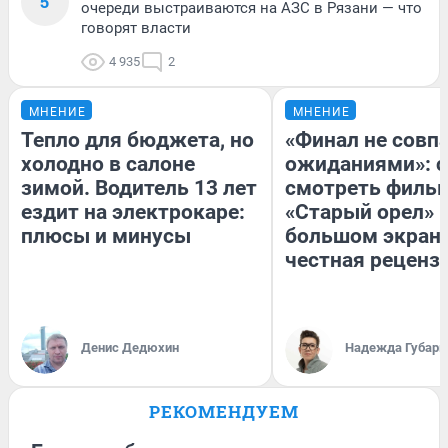
5
очереди выстраиваются на АЗС в Рязани — что
говорят власти
4 935
2
МНЕНИЕ
МНЕНИЕ
Тепло для бюджета, но
«Финал не совпа
холодно в салоне
ожиданиями»: с
зимой. Водитель 13 лет
смотреть филь
ездит на электрокаре:
«Старый орел» 
плюсы и минусы
большом экран
честная реценз
Денис Дедюхин
Надежда Губарь
РЕКОМЕНДУЕМ