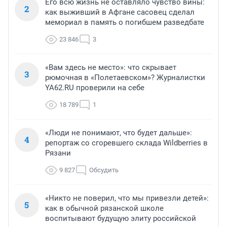
Его всю жизнь не оставляло чувство вины:
2
как выживший в Афгане сасовец сделал
мемориал в память о погибшем разведбате
23 846
3
«Вам здесь не место»: что скрывает
3
рюмочная в «Полетаевском»? Журналистки
YA62.RU проверили на себе
18 789
1
«Люди не понимают, что будет дальше»:
4
репортаж со сгоревшего склада Wildberries в
Рязани
9 827
Обсудить
«Никто не поверил, что мы привезли детей»:
5
как в обычной рязанской школе
воспитывают будущую элиту российской