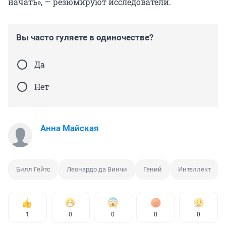
начать», — резюмируют исследователи.
Вы часто гуляете в одиночестве?
Да
Нет
Анна Майская
Билл Гейтс
Леонардо да Винчи
Гений
Интеллект
1
0
0
0
0