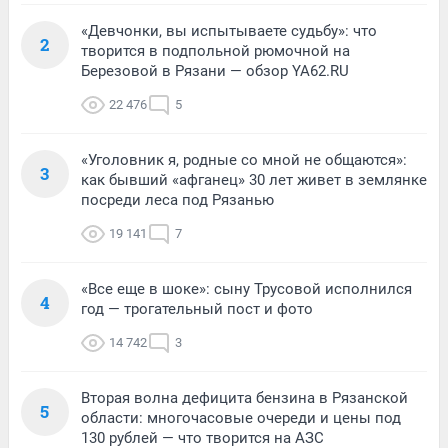
«Девчонки, вы испытываете судьбу»: что
2
творится в подпольной рюмочной на
Березовой в Рязани — обзор YA62.RU
22 476
5
«Уголовник я, родные со мной не общаются»:
3
как бывший «афганец» 30 лет живет в землянке
посреди леса под Рязанью
19 141
7
«Все еще в шоке»: сыну Трусовой исполнился
4
год — трогательный пост и фото
14 742
3
Вторая волна дефицита бензина в Рязанской
5
области: многочасовые очереди и цены под
130 рублей — что творится на АЗС