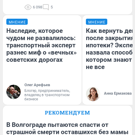
6 098
5
МНЕНИЕ
МНЕНИЕ
Наследие, которое
Как вернуть де
чудом не развалилось:
после закрытия
транспортный эксперт
ипотеки? Экспе
разнес миф о «вечных»
назвала способ,
советских дорогах
котором знают 
не все
Олег Арефьев
Блогер, предприниматель,
Анна Ермакова
владелец в транспортном
бизнесе
РЕКОМЕНДУЕМ
В Волгограде пытаются спасти от
страшной смерти оставшихся без мамы