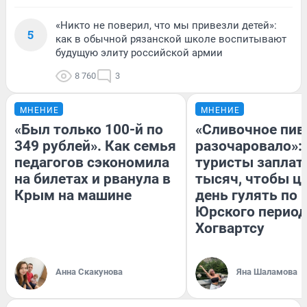
«Никто не поверил, что мы привезли детей»:
5
как в обычной рязанской школе воспитывают
будущую элиту российской армии
8 760
3
МНЕНИЕ
МНЕНИЕ
«Был только 100-й по
«Сливочное пив
349 рублей». Как семья
разочаровало»:
педагогов сэкономила
туристы заплат
на билетах и рванула в
тысяч, чтобы ц
Крым на машине
день гулять по 
Юрского период
Хогвартсу
Анна Скакунова
Яна Шаламова