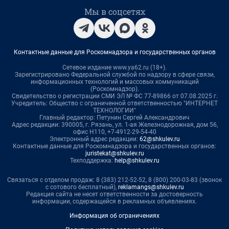
Мы в соцсетях
Контактные данные для Роскомнадзора и государственных органов
Сетевое издание www.ya62.ru (18+).
Зарегистрировано Федеральной службой по надзору в сфере связи,
информационных технологий и массовых коммуникаций
(Роскомнадзор).
Свидетельство о регистрации СМИ ЭЛ № ФС 77-89866 от 07.08.2025 г.
Учредитель: Общество с ограниченной ответственностью "ИНТЕРНЕТ
ТЕХНОЛОГИИ"
Главный редактор: Петунин Сергей Александрович
Адрес редакции: 390005, г. Рязань, ул. 1-ая Железнодорожная, дом 56,
офис Н110, +7-4912-29-54-40
Электронный адрес редакции:
62@shkulev.ru
Контактные данные для Роскомнадзора и государственных органов:
juristekat@shkulev.ru
Техподдержка:
help@shkulev.ru
Связаться с отделом продаж: 8 (383) 212-52-52, 8 (800) 200-03-83 (звонок
с сотового бесплатный),
reklamangs@shkulev.ru
Редакция сайта не несет ответственности за достоверность
информации, содержащейся в рекламных объявлениях.
Информация об ограничениях