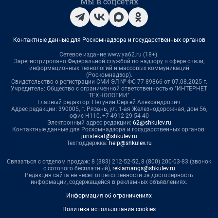
Мы в соцсетях
Контактные данные для Роскомнадзора и государственных органов
Сетевое издание www.ya62.ru (18+).
Зарегистрировано Федеральной службой по надзору в сфере связи,
информационных технологий и массовых коммуникаций
(Роскомнадзор).
Свидетельство о регистрации СМИ ЭЛ № ФС 77-89866 от 07.08.2025 г.
Учредитель: Общество с ограниченной ответственностью "ИНТЕРНЕТ
ТЕХНОЛОГИИ"
Главный редактор: Петунин Сергей Александрович
Адрес редакции: 390005, г. Рязань, ул. 1-ая Железнодорожная, дом 56,
офис Н110, +7-4912-29-54-40
Электронный адрес редакции:
62@shkulev.ru
Контактные данные для Роскомнадзора и государственных органов:
juristekat@shkulev.ru
Техподдержка:
help@shkulev.ru
Связаться с отделом продаж: 8 (383) 212-52-52, 8 (800) 200-03-83 (звонок
с сотового бесплатный),
reklamangs@shkulev.ru
Редакция сайта не несет ответственности за достоверность
информации, содержащейся в рекламных объявлениях.
Информация об ограничениях
Политика использования cookies