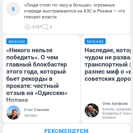
«Люди стоят по часу и больше»: огромные
5
очереди выстраиваются на АЗС в Рязани — что
говорят власти
5 227
2
МНЕНИЕ
МНЕНИЕ
«Никого нельзя
Наследие, кото
победить». О чем
чудом не разва
главный блокбастер
транспортный э
этого года, который
разнес миф о «
бьет рекорды в
советских доро
прокате: честный
отзыв на «Одиссею»
Нолана
Олег Арефьев
Блогер, предприн
Стас Соколов
владелец в тран
Эксперт
бизнесе
РЕКОМЕНДУЕМ