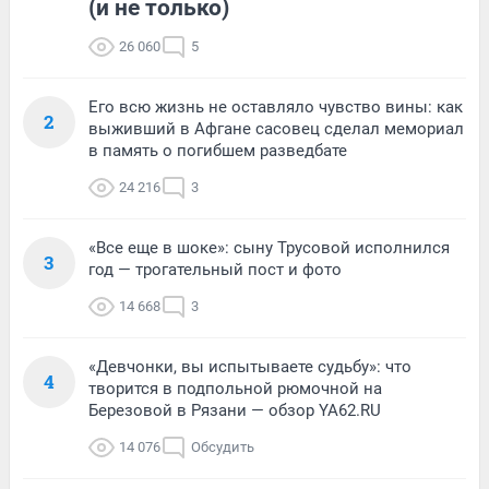
(и не только)
26 060
5
Его всю жизнь не оставляло чувство вины: как
2
выживший в Афгане сасовец сделал мемориал
в память о погибшем разведбате
24 216
3
«Все еще в шоке»: сыну Трусовой исполнился
3
год — трогательный пост и фото
14 668
3
«Девчонки, вы испытываете судьбу»: что
4
творится в подпольной рюмочной на
Березовой в Рязани — обзор YA62.RU
14 076
Обсудить