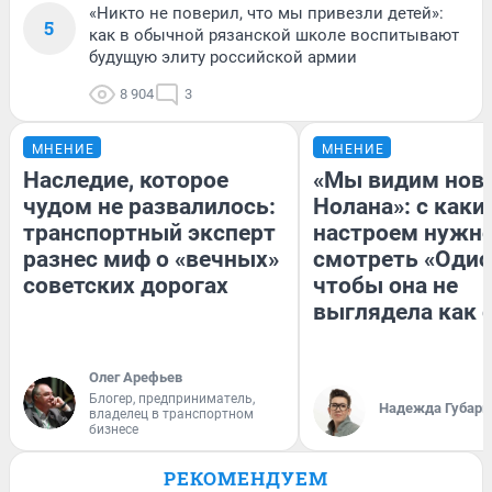
«Никто не поверил, что мы привезли детей»:
5
как в обычной рязанской школе воспитывают
будущую элиту российской армии
8 904
3
МНЕНИЕ
МНЕНИЕ
Наследие, которое
«Мы видим нов
чудом не развалилось:
Нолана»: с каки
транспортный эксперт
настроем нужн
разнес миф о «вечных»
смотреть «Одис
советских дорогах
чтобы она не
выглядела как 
Олег Арефьев
Блогер, предприниматель,
Надежда Губарь
владелец в транспортном
бизнесе
РЕКОМЕНДУЕМ