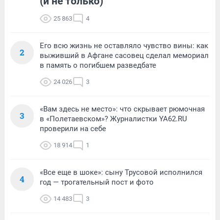
(и не только)
25 863
4
Его всю жизнь не оставляло чувство вины: как
2
выживший в Афгане сасовец сделал мемориал
в память о погибшем разведбате
24 026
3
«Вам здесь не место»: что скрывает рюмочная
3
в «Полетаевском»? Журналистки YA62.RU
проверили на себе
18 914
1
«Все еще в шоке»: сыну Трусовой исполнился
4
год — трогательный пост и фото
14 483
3