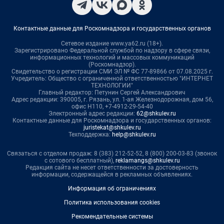
Контактные данные для Роскомнадзора и государственных органов
Сетевое издание www.ya62.ru (18+).
Зарегистрировано Федеральной службой по надзору в сфере связи,
информационных технологий и массовых коммуникаций
(Роскомнадзор).
Свидетельство о регистрации СМИ ЭЛ № ФС 77-89866 от 07.08.2025 г.
Учредитель: Общество с ограниченной ответственностью "ИНТЕРНЕТ
ТЕХНОЛОГИИ"
Главный редактор: Петунин Сергей Александрович
Адрес редакции: 390005, г. Рязань, ул. 1-ая Железнодорожная, дом 56,
офис Н110, +7-4912-29-54-40
Электронный адрес редакции:
62@shkulev.ru
Контактные данные для Роскомнадзора и государственных органов:
juristekat@shkulev.ru
Техподдержка:
help@shkulev.ru
Связаться с отделом продаж: 8 (383) 212-52-52, 8 (800) 200-03-83 (звонок
с сотового бесплатный),
reklamangs@shkulev.ru
Редакция сайта не несет ответственности за достоверность
информации, содержащейся в рекламных объявлениях.
Информация об ограничениях
Политика использования cookies
Рекомендательные системы