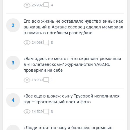
25 902
4
Его всю жизнь не оставляло чувство вины: как
2
выживший в Афгане сасовец сделал мемориал
в память о погибшем разведбате
24 063
3
«Вам здесь не место»: что скрывает рюмочная
3
в «Полетаевском»? Журналистки YA62.RU
проверили на себе
18 939
1
«Все еще в шоке»: сыну Трусовой исполнился
4
год — трогательный пост и фото
14 529
3
«Люди стоят по часу и больше»: огромные