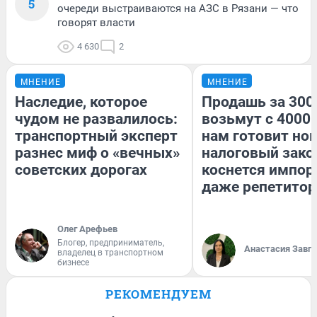
5
очереди выстраиваются на АЗС в Рязани — что
говорят власти
4 630
2
МНЕНИЕ
МНЕНИЕ
Наследие, которое
Продашь за 3000
чудом не развалилось:
возьмут с 4000.
транспортный эксперт
нам готовит но
разнес миф о «вечных»
налоговый зако
советских дорогах
коснется импор
даже репетитор
Олег Арефьев
Блогер, предприниматель,
Анастасия Завг
владелец в транспортном
бизнесе
РЕКОМЕНДУЕМ