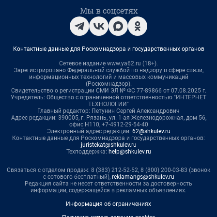
Мы в соцсетях
Контактные данные для Роскомнадзора и государственных органов
Сетевое издание www.ya62.ru (18+).
Зарегистрировано Федеральной службой по надзору в сфере связи,
информационных технологий и массовых коммуникаций
(Роскомнадзор).
Свидетельство о регистрации СМИ ЭЛ № ФС 77-89866 от 07.08.2025 г.
Учредитель: Общество с ограниченной ответственностью "ИНТЕРНЕТ
ТЕХНОЛОГИИ"
Главный редактор: Петунин Сергей Александрович
Адрес редакции: 390005, г. Рязань, ул. 1-ая Железнодорожная, дом 56,
офис Н110, +7-4912-29-54-40
Электронный адрес редакции:
62@shkulev.ru
Контактные данные для Роскомнадзора и государственных органов:
juristekat@shkulev.ru
Техподдержка:
help@shkulev.ru
Связаться с отделом продаж: 8 (383) 212-52-52, 8 (800) 200-03-83 (звонок
с сотового бесплатный),
reklamangs@shkulev.ru
Редакция сайта не несет ответственности за достоверность
информации, содержащейся в рекламных объявлениях.
Информация об ограничениях