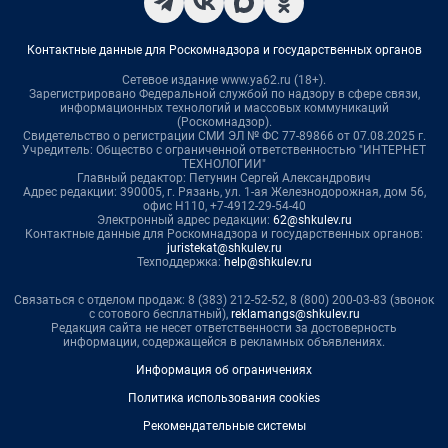
Контактные данные для Роскомнадзора и государственных органов
Сетевое издание www.ya62.ru (18+).
Зарегистрировано Федеральной службой по надзору в сфере связи,
информационных технологий и массовых коммуникаций
(Роскомнадзор).
Свидетельство о регистрации СМИ ЭЛ № ФС 77-89866 от 07.08.2025 г.
Учредитель: Общество с ограниченной ответственностью "ИНТЕРНЕТ
ТЕХНОЛОГИИ"
Главный редактор: Петунин Сергей Александрович
Адрес редакции: 390005, г. Рязань, ул. 1-ая Железнодорожная, дом 56,
офис Н110, +7-4912-29-54-40
Электронный адрес редакции:
62@shkulev.ru
Контактные данные для Роскомнадзора и государственных органов:
juristekat@shkulev.ru
Техподдержка:
help@shkulev.ru
Связаться с отделом продаж: 8 (383) 212-52-52, 8 (800) 200-03-83 (звонок
с сотового бесплатный),
reklamangs@shkulev.ru
Редакция сайта не несет ответственности за достоверность
информации, содержащейся в рекламных объявлениях.
Информация об ограничениях
Политика использования cookies
Рекомендательные системы