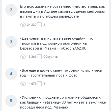
Его всю жизнь не оставляло чувство вины: как
2
выживший в Афгане сасовец сделал мемориал
в память о погибшем разведбате
24 227
3
«Девчонки, вы испытываете судьбу»: что
3
творится в подпольной рюмочной на
Березовой в Рязани — обзор YA62.RU
15 366
Обсудить
«Все еще в шоке»: сыну Трусовой исполнился
4
год — трогательный пост и фото
14 678
3
«Уголовник я, родные со мной не общаются»:
5
как бывший «афганец» 30 лет живет в землянке
посреди леса под Рязанью