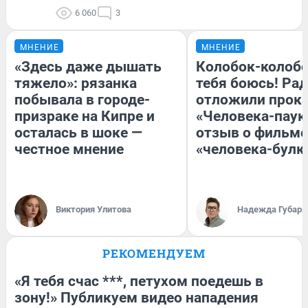
6 060
3
МНЕНИЕ
МНЕНИЕ
«Здесь даже дышать
Колобок-колобо
тяжело»: рязанка
тебя боюсь! Рад
побывала в городе-
отложили прок
призраке на Кипре и
«Человека-паук
осталась в шоке —
отзыв о фильме
честное мнение
«человека-булк
Виктория Улитова
Надежда Губарь
РЕКОМЕНДУЕМ
«Я тебя счас ***, петухом поедешь в
зону!» Публикуем видео нападения