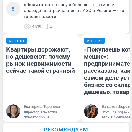
«Люди стоят по часу и больше»: огромные
5
очереди выстраиваются на АЗС в Рязани — что
говорят власти
4 519
2
МНЕНИЕ
МНЕНИЕ
Квартиры дорожают,
«Покупаешь кот
но дешевеют: почему
мешке»:
рынок недвижимости
предпринимате
сейчас такой странный
рассказала, как
самом деле уст
бизнес со скла
дешевых товар
Екатерина Торопова
Наталья Шорохо
директор агентства
Открыла кофейну
недвижимости
деньги соцразви
РЕКОМЕНДУЕМ