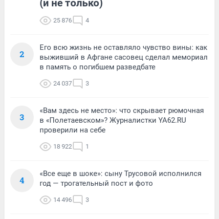
(и не только)
25 876
4
Его всю жизнь не оставляло чувство вины: как
2
выживший в Афгане сасовец сделал мемориал
в память о погибшем разведбате
24 037
3
«Вам здесь не место»: что скрывает рюмочная
3
в «Полетаевском»? Журналистки YA62.RU
проверили на себе
18 922
1
«Все еще в шоке»: сыну Трусовой исполнился
4
год — трогательный пост и фото
14 496
3