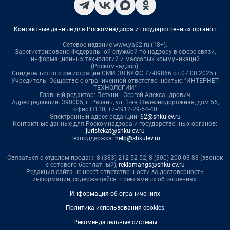
Контактные данные для Роскомнадзора и государственных органов
Сетевое издание www.ya62.ru (18+).
Зарегистрировано Федеральной службой по надзору в сфере связи,
информационных технологий и массовых коммуникаций
(Роскомнадзор).
Свидетельство о регистрации СМИ ЭЛ № ФС 77-89866 от 07.08.2025 г.
Учредитель: Общество с ограниченной ответственностью "ИНТЕРНЕТ
ТЕХНОЛОГИИ"
Главный редактор: Петунин Сергей Александрович
Адрес редакции: 390005, г. Рязань, ул. 1-ая Железнодорожная, дом 56,
офис Н110, +7-4912-29-54-40
Электронный адрес редакции:
62@shkulev.ru
Контактные данные для Роскомнадзора и государственных органов:
juristekat@shkulev.ru
Техподдержка:
help@shkulev.ru
Связаться с отделом продаж: 8 (383) 212-52-52, 8 (800) 200-03-83 (звонок
с сотового бесплатный),
reklamangs@shkulev.ru
Редакция сайта не несет ответственности за достоверность
информации, содержащейся в рекламных объявлениях.
Информация об ограничениях
Политика использования cookies
Рекомендательные системы