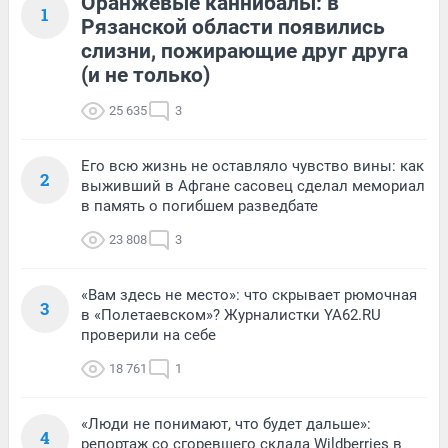
Оранжевые каннибалы: в
1
Рязанской области появились
слизни, пожирающие друг друга
(и не только)
25 635
3
Его всю жизнь не оставляло чувство вины: как
2
выживший в Афгане сасовец сделал мемориал
в память о погибшем разведбате
23 808
3
«Вам здесь не место»: что скрывает рюмочная
3
в «Полетаевском»? Журналистки YA62.RU
проверили на себе
18 761
1
«Люди не понимают, что будет дальше»:
4
репортаж со сгоревшего склада Wildberries в