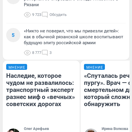
Рязани
9 723
Обсудить
«Никто не поверил, что мы привезли детей»:
5
как в обычной рязанской школе воспитывают
будущую элиту российской армии
8 777
3
МНЕНИЕ
МНЕНИЕ
Наследие, которое
«Спуталась речь
чудом не развалилось:
пургу». Врач — о
транспортный эксперт
смертельном ди
разнес миф о «вечных»
который сложн
советских дорогах
обнаружить
Олег Арефьев
Ирина Волкова