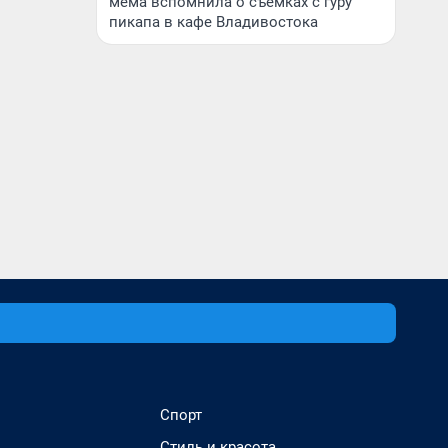
мема вспомнила о съемках с гуру
пикапа в кафе Владивостока
Спорт
Стиль и красота