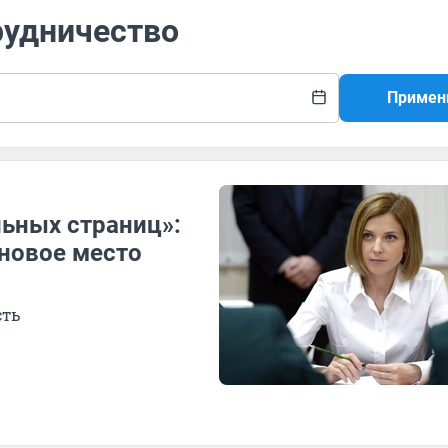
рудничество
Примен
ьных страниц»:
новое место
сть