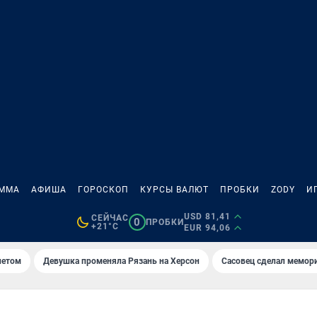
АММА
АФИША
ГОРОСКОП
КУРСЫ ВАЛЮТ
ПРОБКИ
ZODY
И
USD 81,41
СЕЙЧАС
0
ПРОБКИ
+21°C
EUR 94,06
летом
Девушка променяла Рязань на Херсон
Сасовец сделал мемор