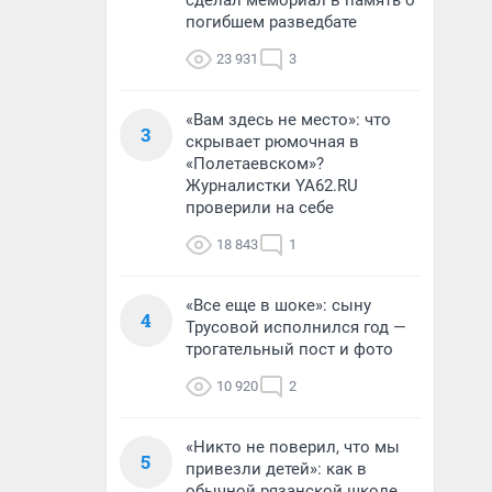
сделал мемориал в память о
погибшем разведбате
23 931
3
«Вам здесь не место»: что
3
скрывает рюмочная в
«Полетаевском»?
Журналистки YA62.RU
проверили на себе
18 843
1
«Все еще в шоке»: сыну
4
Трусовой исполнился год —
трогательный пост и фото
10 920
2
«Никто не поверил, что мы
5
привезли детей»: как в
обычной рязанской школе