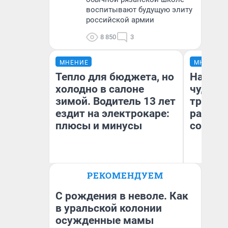
воспитывают будущую элиту
российской армии
8 850
3
МНЕНИЕ
МНЕНИЕ
Тепло для бюджета, но
Наслед
холодно в салоне
чудом 
зимой. Водитель 13 лет
трансп
ездит на электрокаре:
разнес
плюсы и минусы
советс
Ол
РЕКОМЕНДУЕМ
Бл
Денис Дедюхин
вл
би
С рождения в неволе. Как
в уральской колонии
осужденные мамы