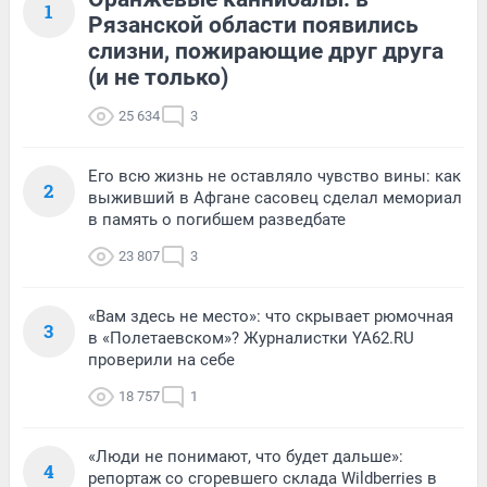
1
Рязанской области появились
слизни, пожирающие друг друга
(и не только)
25 634
3
Его всю жизнь не оставляло чувство вины: как
2
выживший в Афгане сасовец сделал мемориал
в память о погибшем разведбате
23 807
3
«Вам здесь не место»: что скрывает рюмочная
3
в «Полетаевском»? Журналистки YA62.RU
проверили на себе
18 757
1
«Люди не понимают, что будет дальше»:
4
репортаж со сгоревшего склада Wildberries в