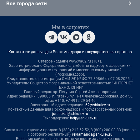
Все города сети
Мы в соцсетях
Контактные данные для Роскомнадзора и государственных органов
Сетевое издание www.ya62.ru (18+).
Зарегистрировано Федеральной службой по надзору в сфере связи,
информационных технологий и массовых коммуникаций
(Роскомнадзор).
Свидетельство о регистрации СМИ ЭЛ № ФС 77-89866 от 07.08.2025 г.
Учредитель: Общество с ограниченной ответственностью "ИНТЕРНЕТ
ТЕХНОЛОГИИ"
Главный редактор: Петунин Сергей Александрович
Адрес редакции: 390005, г. Рязань, ул. 1-ая Железнодорожная, дом 56,
офис Н110, +7-4912-29-54-40
Электронный адрес редакции:
62@shkulev.ru
Контактные данные для Роскомнадзора и государственных органов:
juristekat@shkulev.ru
Техподдержка:
help@shkulev.ru
Связаться с отделом продаж: 8 (383) 212-52-52, 8 (800) 200-03-83 (звонок
с сотового бесплатный),
reklamangs@shkulev.ru
Редакция сайта не несет ответственности за достоверность