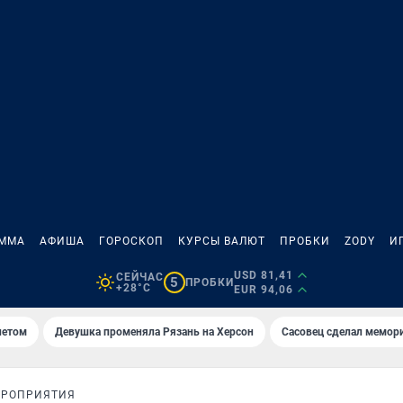
АММА
АФИША
ГОРОСКОП
КУРСЫ ВАЛЮТ
ПРОБКИ
ZODY
И
USD 81,41
СЕЙЧАС
5
ПРОБКИ
+28°C
EUR 94,06
летом
Девушка променяла Рязань на Херсон
Сасовец сделал мемор
ЕРОПРИЯТИЯ