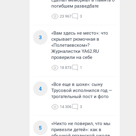
сделал мемориал в память о
погибшем разведбате
23 967
3
«Вам здесь не место»: что
3
скрывает рюмочная в
«Полетаевском»?
Журналистки YA62.RU
проверили на себе
18 873
1
«Все еще в шоке»: сыну
4
Трусовой исполнился год —
трогательный пост и фото
14 306
3
«Никто не поверил, что мы
5
привезли детей»: как в
обычной рязанской школе