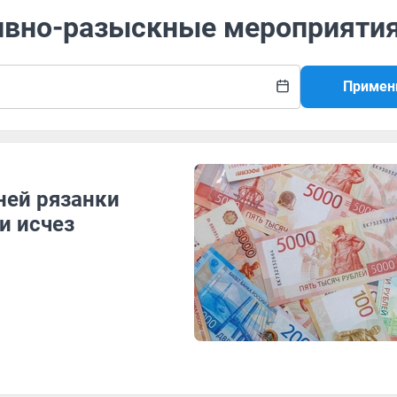
тивно-разыскные мероприяти
Примен
ней рязанки
и исчез