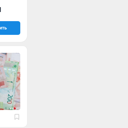
я
ить