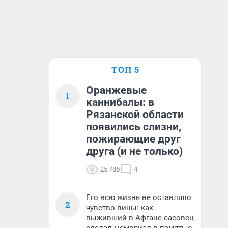
ТОП 5
Оранжевые
1
каннибалы: в
Рязанской области
появились слизни,
пожирающие друг
друга (и не только)
25 785
4
Его всю жизнь не оставляло
2
чувство вины: как
выживший в Афгане сасовец