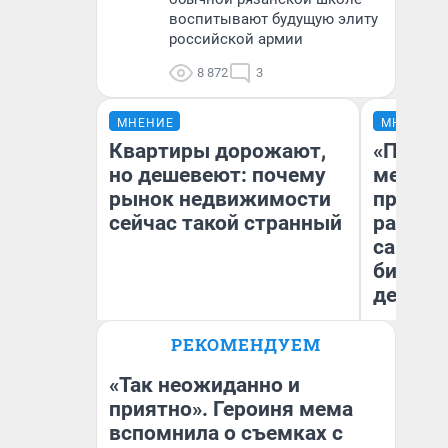
воспитывают будущую элиту
российской армии
8 872
3
МНЕНИЕ
МНЕНИЕ
Квартиры дорожают,
«Покуп
но дешевеют: почему
мешке»
рынок недвижимости
предпр
сейчас такой странный
рассказ
самом 
бизнес
дешевы
РЕКОМЕНДУЕМ
Екатерина Торопова
На
директор агентства
От
недвижимости
де
«Так неожиданно и
приятно». Героиня мема
вспомнила о съемках с