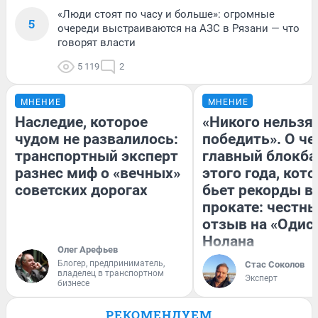
«Люди стоят по часу и больше»: огромные
5
очереди выстраиваются на АЗС в Рязани — что
говорят власти
5 119
2
МНЕНИЕ
МНЕНИЕ
Наследие, которое
«Никого нельзя
чудом не развалилось:
победить». О ч
транспортный эксперт
главный блокба
разнес миф о «вечных»
этого года, кот
советских дорогах
бьет рекорды в
прокате: честн
отзыв на «Одис
Нолана
Олег Арефьев
Блогер, предприниматель,
Стас Соколов
владелец в транспортном
Эксперт
бизнесе
РЕКОМЕНДУЕМ