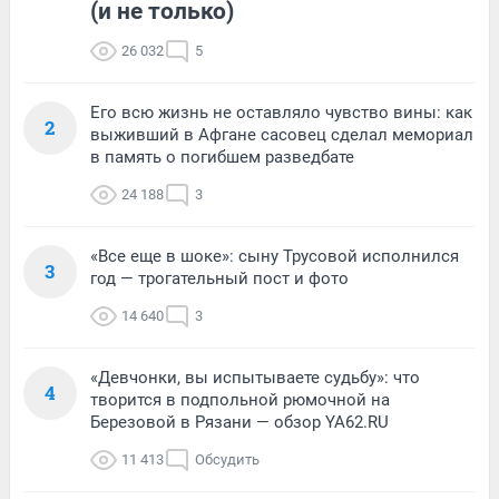
(и не только)
26 032
5
Его всю жизнь не оставляло чувство вины: как
2
выживший в Афгане сасовец сделал мемориал
в память о погибшем разведбате
24 188
3
«Все еще в шоке»: сыну Трусовой исполнился
3
год — трогательный пост и фото
14 640
3
«Девчонки, вы испытываете судьбу»: что
4
творится в подпольной рюмочной на
Березовой в Рязани — обзор YA62.RU
11 413
Обсудить