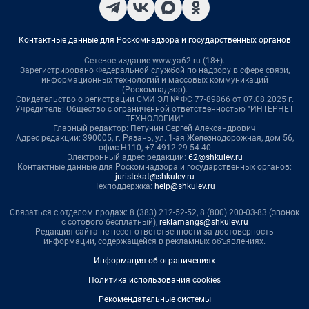
Контактные данные для Роскомнадзора и государственных органов
Сетевое издание www.ya62.ru (18+).
Зарегистрировано Федеральной службой по надзору в сфере связи,
информационных технологий и массовых коммуникаций
(Роскомнадзор).
Свидетельство о регистрации СМИ ЭЛ № ФС 77-89866 от 07.08.2025 г.
Учредитель: Общество с ограниченной ответственностью "ИНТЕРНЕТ
ТЕХНОЛОГИИ"
Главный редактор: Петунин Сергей Александрович
Адрес редакции: 390005, г. Рязань, ул. 1-ая Железнодорожная, дом 56,
офис Н110, +7-4912-29-54-40
Электронный адрес редакции:
62@shkulev.ru
Контактные данные для Роскомнадзора и государственных органов:
juristekat@shkulev.ru
Техподдержка:
help@shkulev.ru
Связаться с отделом продаж: 8 (383) 212-52-52, 8 (800) 200-03-83 (звонок
с сотового бесплатный),
reklamangs@shkulev.ru
Редакция сайта не несет ответственности за достоверность
информации, содержащейся в рекламных объявлениях.
Информация об ограничениях
Политика использования cookies
Рекомендательные системы