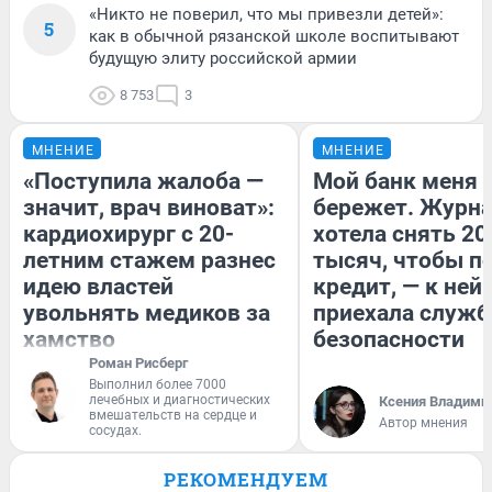
«Никто не поверил, что мы привезли детей»:
5
как в обычной рязанской школе воспитывают
будущую элиту российской армии
8 753
3
МНЕНИЕ
МНЕНИЕ
«Поступила жалоба —
Мой банк меня
значит, врач виноват»:
бережет. Журн
кардиохирург с 20-
хотела снять 20
летним стажем разнес
тысяч, чтобы п
идею властей
кредит, — к ней
увольнять медиков за
приехала служб
хамство
безопасности
Роман Рисберг
Выполнил более 7000
лечебных и диагностических
Ксения Владими
вмешательств на сердце и
Автор мнения
сосудах.
РЕКОМЕНДУЕМ