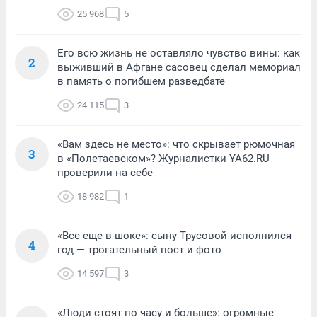
25 968
5
Его всю жизнь не оставляло чувство вины: как
2
выживший в Афгане сасовец сделал мемориал
в память о погибшем разведбате
24 115
3
«Вам здесь не место»: что скрывает рюмочная
3
в «Полетаевском»? Журналистки YA62.RU
проверили на себе
18 982
1
«Все еще в шоке»: сыну Трусовой исполнился
4
год — трогательный пост и фото
14 597
3
«Люди стоят по часу и больше»: огромные