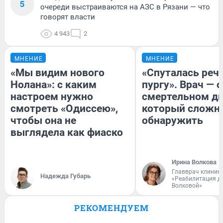
5
очереди выстраиваются на АЗС в Рязани — что
говорят власти
4 943
2
МНЕНИЕ
МНЕНИЕ
«Мы видим нового
«Спуталась речь
Нолана»: с каким
пургу». Врач — о
настроем нужно
смертельном ди
смотреть «Одиссею»,
который сложн
чтобы она не
обнаружить
выглядела как фиаско
Ирина Волкова
Главврач клиник
Надежда Губарь
«Реабилитация д
Волковой»
РЕКОМЕНДУЕМ