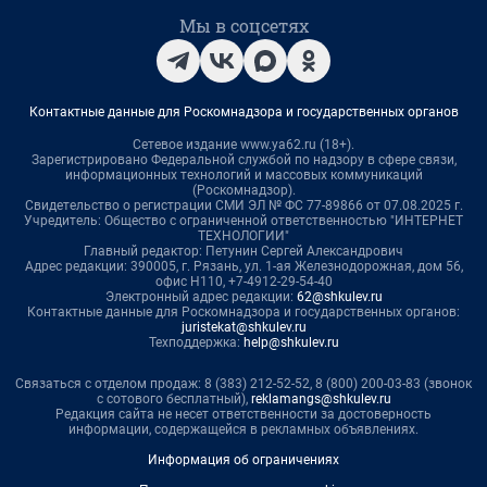
Мы в соцсетях
Контактные данные для Роскомнадзора и государственных органов
Сетевое издание www.ya62.ru (18+).
Зарегистрировано Федеральной службой по надзору в сфере связи,
информационных технологий и массовых коммуникаций
(Роскомнадзор).
Свидетельство о регистрации СМИ ЭЛ № ФС 77-89866 от 07.08.2025 г.
Учредитель: Общество с ограниченной ответственностью "ИНТЕРНЕТ
ТЕХНОЛОГИИ"
Главный редактор: Петунин Сергей Александрович
Адрес редакции: 390005, г. Рязань, ул. 1-ая Железнодорожная, дом 56,
офис Н110, +7-4912-29-54-40
Электронный адрес редакции:
62@shkulev.ru
Контактные данные для Роскомнадзора и государственных органов:
juristekat@shkulev.ru
Техподдержка:
help@shkulev.ru
Связаться с отделом продаж: 8 (383) 212-52-52, 8 (800) 200-03-83 (звонок
с сотового бесплатный),
reklamangs@shkulev.ru
Редакция сайта не несет ответственности за достоверность
информации, содержащейся в рекламных объявлениях.
Информация об ограничениях