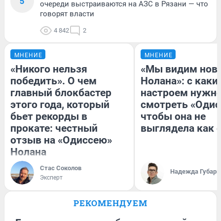
5
очереди выстраиваются на АЗС в Рязани — что
говорят власти
4 842
2
МНЕНИЕ
МНЕНИЕ
«Никого нельзя
«Мы видим нов
победить». О чем
Нолана»: с каки
главный блокбастер
настроем нужн
этого года, который
смотреть «Одис
бьет рекорды в
чтобы она не
прокате: честный
выглядела как 
отзыв на «Одиссею»
Нолана
Стас Соколов
Надежда Губарь
Эксперт
РЕКОМЕНДУЕМ