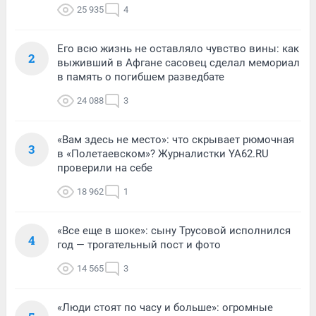
25 935
4
Его всю жизнь не оставляло чувство вины: как
2
выживший в Афгане сасовец сделал мемориал
в память о погибшем разведбате
24 088
3
«Вам здесь не место»: что скрывает рюмочная
3
в «Полетаевском»? Журналистки YA62.RU
проверили на себе
18 962
1
«Все еще в шоке»: сыну Трусовой исполнился
4
год — трогательный пост и фото
14 565
3
«Люди стоят по часу и больше»: огромные