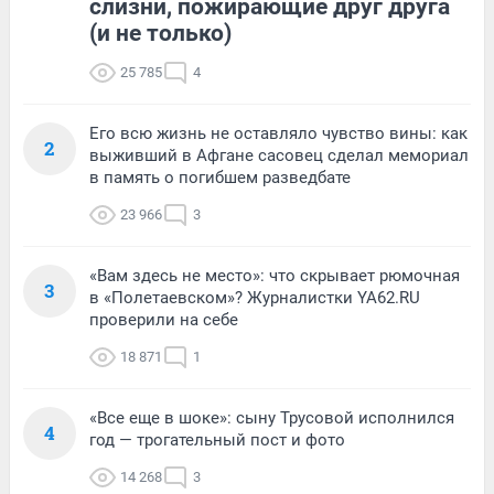
слизни, пожирающие друг друга
(и не только)
25 785
4
Его всю жизнь не оставляло чувство вины: как
2
выживший в Афгане сасовец сделал мемориал
в память о погибшем разведбате
23 966
3
«Вам здесь не место»: что скрывает рюмочная
3
в «Полетаевском»? Журналистки YA62.RU
проверили на себе
18 871
1
«Все еще в шоке»: сыну Трусовой исполнился
4
год — трогательный пост и фото
14 268
3