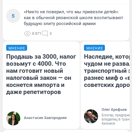
«Никто не поверил, что мы привезли детей»:
5
как в обычной рязанской школе воспитывают
будущую элиту российской армии
8 871
3
МНЕНИЕ
МНЕНИЕ
Продашь за 3000, налог
Наследие, кото
возьмут с 4000. Что
чудом не разва
нам готовит новый
транспортный э
налоговый закон — он
разнес миф о «
коснется импорта и
советских доро
даже репетиторов
Олег Арефьев
Блогер, предприн
Анастасия Завгородняя
владелец в тран
бизнесе