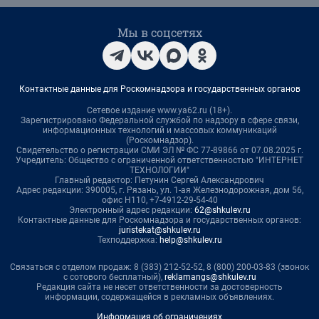
Мы в соцсетях
Контактные данные для Роскомнадзора и государственных органов
Сетевое издание www.ya62.ru (18+).
Зарегистрировано Федеральной службой по надзору в сфере связи,
информационных технологий и массовых коммуникаций
(Роскомнадзор).
Свидетельство о регистрации СМИ ЭЛ № ФС 77-89866 от 07.08.2025 г.
Учредитель: Общество с ограниченной ответственностью "ИНТЕРНЕТ
ТЕХНОЛОГИИ"
Главный редактор: Петунин Сергей Александрович
Адрес редакции: 390005, г. Рязань, ул. 1-ая Железнодорожная, дом 56,
офис Н110, +7-4912-29-54-40
Электронный адрес редакции:
62@shkulev.ru
Контактные данные для Роскомнадзора и государственных органов:
juristekat@shkulev.ru
Техподдержка:
help@shkulev.ru
Связаться с отделом продаж: 8 (383) 212-52-52, 8 (800) 200-03-83 (звонок
с сотового бесплатный),
reklamangs@shkulev.ru
Редакция сайта не несет ответственности за достоверность
информации, содержащейся в рекламных объявлениях.
Информация об ограничениях