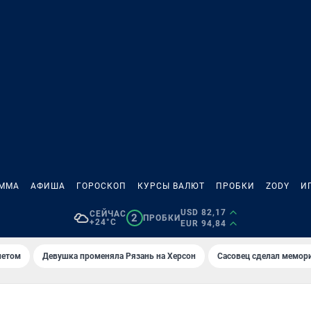
АММА
АФИША
ГОРОСКОП
КУРСЫ ВАЛЮТ
ПРОБКИ
ZODY
И
USD 82,17
СЕЙЧАС
2
ПРОБКИ
+24°C
EUR 94,84
летом
Девушка променяла Рязань на Херсон
Сасовец сделал мемор