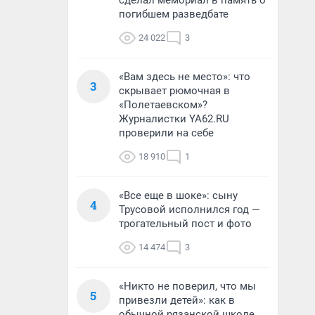
сделал мемориал в память о
погибшем разведбате
24 022
3
«Вам здесь не место»: что
3
скрывает рюмочная в
«Полетаевском»?
Журналистки YA62.RU
проверили на себе
18 910
1
«Все еще в шоке»: сыну
4
Трусовой исполнился год —
трогательный пост и фото
14 474
3
«Никто не поверил, что мы
5
привезли детей»: как в
обычной рязанской школе