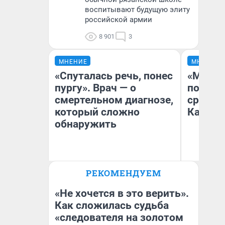
воспитывают будущую элиту
российской армии
8 901
3
МНЕНИЕ
МНЕНИЕ
«Спуталась речь, понес
«Машин
пургу». Врач — о
полете
смертельном диагнозе,
сравни
который сложно
Казахс
обнаружить
Ирина Волкова
РЕКОМЕНДУЕМ
Главврач клиники
Ан
«Реабилитация доктора
Волковой»
«Не хочется в это верить».
Как сложилась судьба
«следователя на золотом