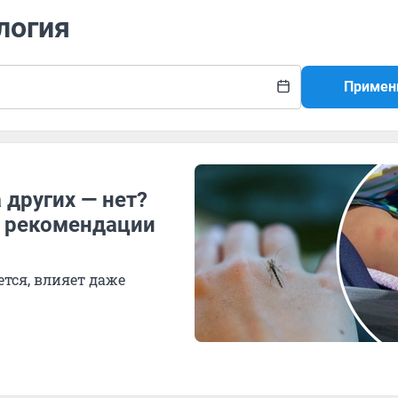
логия
Примен
 других — нет?
: рекомендации
ется, влияет даже