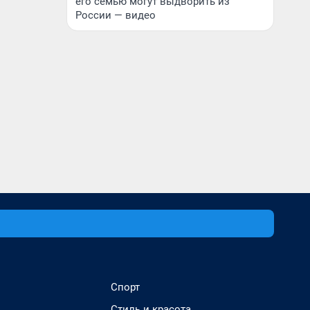
его семью могут выдворить из
России — видео
Спорт
Стиль и красота