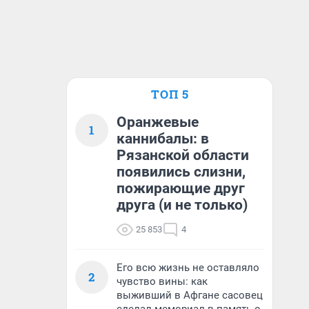
ТОП 5
Оранжевые
1
каннибалы: в
Рязанской области
появились слизни,
пожирающие друг
друга (и не только)
25 853
4
Его всю жизнь не оставляло
2
чувство вины: как
выживший в Афгане сасовец