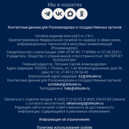
Мы в соцсетях
Контактные данные для Роскомнадзора и государственных органов
Сетевое издание www.ya62.ru (18+).
Зарегистрировано Федеральной службой по надзору в сфере связи,
информационных технологий и массовых коммуникаций
(Роскомнадзор).
Свидетельство о регистрации СМИ ЭЛ № ФС 77-89866 от 07.08.2025 г.
Учредитель: Общество с ограниченной ответственностью "ИНТЕРНЕТ
ТЕХНОЛОГИИ"
Главный редактор: Петунин Сергей Александрович
Адрес редакции: 390005, г. Рязань, ул. 1-ая Железнодорожная, дом 56,
офис Н110, +7-4912-29-54-40
Электронный адрес редакции:
62@shkulev.ru
Контактные данные для Роскомнадзора и государственных органов:
juristekat@shkulev.ru
Техподдержка:
help@shkulev.ru
Связаться с отделом продаж: 8 (383) 212-52-52, 8 (800) 200-03-83 (звонок
с сотового бесплатный),
reklamangs@shkulev.ru
Редакция сайта не несет ответственности за достоверность
информации, содержащейся в рекламных объявлениях.
Информация об ограничениях
Политика использования cookies