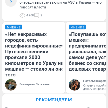
5
очереди выстраиваются на АЗС в Рязани — что
говорят власти
4 908
2
МНЕНИЕ
МНЕНИЕ
«Нет некрасивых
«Покупаешь кот
городов, есть
мешке»:
недофинансированные».
предпринимате
Путешественники
рассказала, как
проехали 2000
самом деле уст
километров по Уралу на
бизнес со скла
машине — стоило ли оно
дешевых товар
того
Наталья Шорохо
Екатерина Литкевич
Открыла кофейну
деньги соцразви
РЕКОМЕНДУЕМ