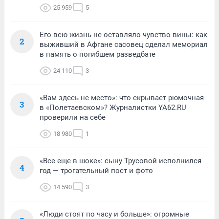
25 959
5
Его всю жизнь не оставляло чувство вины: как
2
выживший в Афгане сасовец сделал мемориал
в память о погибшем разведбате
24 110
3
«Вам здесь не место»: что скрывает рюмочная
3
в «Полетаевском»? Журналистки YA62.RU
проверили на себе
18 980
1
«Все еще в шоке»: сыну Трусовой исполнился
4
год — трогательный пост и фото
14 590
3
«Люди стоят по часу и больше»: огромные