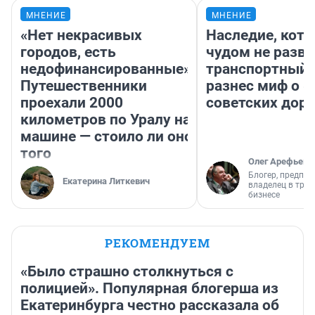
МНЕНИЕ
МНЕНИЕ
«Нет некрасивых
Наследие, кото
городов, есть
чудом не разва
недофинансированные».
транспортный 
Путешественники
разнес миф о 
проехали 2000
советских доро
километров по Уралу на
машине — стоило ли оно
того
Олег Арефьев
Блогер, предпри
Екатерина Литкевич
владелец в тра
бизнесе
РЕКОМЕНДУЕМ
«Было страшно столкнуться с
полицией». Популярная блогерша из
Екатеринбурга честно рассказала об