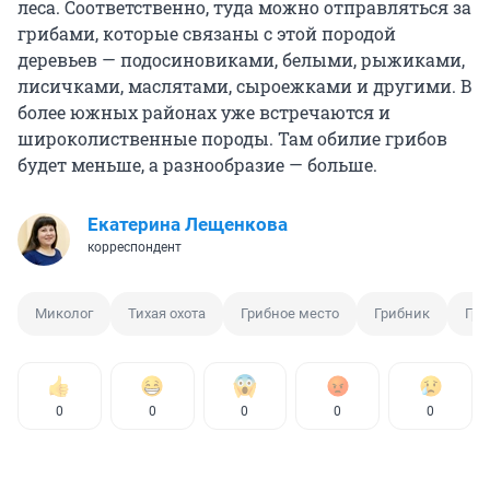
леса. Соответственно, туда можно отправляться за
грибами, которые связаны с этой породой
деревьев — подосиновиками, белыми, рыжиками,
лисичками, маслятами, сыроежками и другими. В
более южных районах уже встречаются и
широколиственные породы. Там обилие грибов
будет меньше, а разнообразие — больше.
Екатерина Лещенкова
корреспондент
Миколог
Тихая охота
Грибное место
Грибник
Гри
0
0
0
0
0