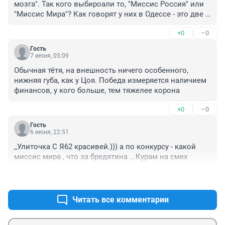
мозга". Так кого выбироали то, "Миссис Россия" или 
"Миссис Мира"? Как говорят у них в Одессе - это две 
большие разницы.
+0
–0
Гость
7 июня, 05:09
Обычная тётя, на внешность ничего особенного, 
нижняя губа, как у Цоя. Победа измеряется наличием 
финансов, у кого больше, тем тяжелее корона
+0
–0
Гость
6 июня, 22:51
,,Улиточка С Я62 красивей.))) а по конкурсу - какой 
миссис мира , что за бредятина ...Курам на смех
+0
–0
Читать все комментарии