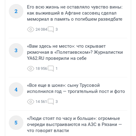
Его всю жизнь не оставляло чувство вины:
2
как выживший в Афгане сасовец сделал
мемориал в память о погибшем разведбате
24 084
3
«Вам здесь не место»: что скрывает
3
рюмочная в «Полетаевском»? Журналистки
YA62.RU проверили на себе
18 956
1
«Все еще в шоке»: сыну Трусовой
4
исполнился год — трогательный пост и фото
14 561
3
«Люди стоят по часу и больше»: огромные
5
очереди выстраиваются на АЗС в Рязани —
что говорят власти