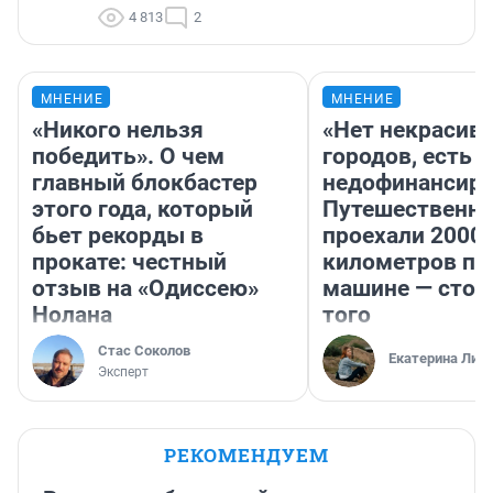
4 813
2
МНЕНИЕ
МНЕНИЕ
«Никого нельзя
«Нет некрасив
победить». О чем
городов, есть
главный блокбастер
недофинансиро
этого года, который
Путешественн
бьет рекорды в
проехали 2000
прокате: честный
километров по 
отзыв на «Одиссею»
машине — стои
Нолана
того
Стас Соколов
Екатерина Лит
Эксперт
РЕКОМЕНДУЕМ