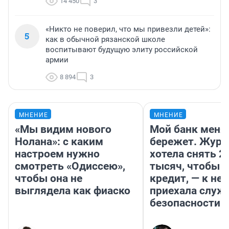
14 450
3
«Никто не поверил, что мы привезли детей»:
5
как в обычной рязанской школе
воспитывают будущую элиту российской
армии
8 894
3
МНЕНИЕ
МНЕНИЕ
«Мы видим нового
Мой банк меня
Нолана»: с каким
бережет. Журн
настроем нужно
хотела снять 2
смотреть «Одиссею»,
тысяч, чтобы п
чтобы она не
кредит, — к не
выглядела как фиаско
приехала служ
безопасности