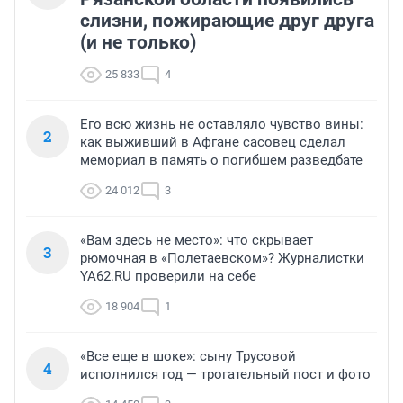
слизни, пожирающие друг друга
(и не только)
25 833
4
Его всю жизнь не оставляло чувство вины:
2
как выживший в Афгане сасовец сделал
мемориал в память о погибшем разведбате
24 012
3
«Вам здесь не место»: что скрывает
3
рюмочная в «Полетаевском»? Журналистки
YA62.RU проверили на себе
18 904
1
«Все еще в шоке»: сыну Трусовой
4
исполнился год — трогательный пост и фото